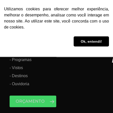
Utilizamos cookies para oferecer melhor experiência,
Utilizamos cookies para oferecer melhor experiência,
melhorar o desempenho, analisar como você interage em
melhorar o desempenho, analisar como você interage em
- Calculadora do intercâmbio
S
nosso site. Ao utilizar este site, você concorda com o uso
nosso site. Ao utilizar este site, você concorda com o uso
de cookies.
de cookies.
- Bora Austrália
i
- Agências
Ok, entendi!
Ok, entendi!
- Sobre a Information Planet
- Cursos
- Programas
- Vistos
- Destinos
- Ouvidoria
ORÇAMENTO