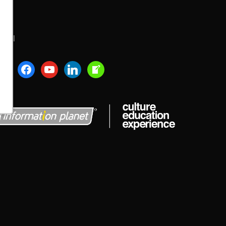
ocial
nstagram
facebook
youtube
linkedin
welcome-
write-
blog