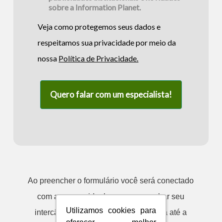
sobre a Information Planet.
Veja como protegemos seus dados e
respeitamos sua privacidade por meio da
nossa
Política de Privacidade.
Quero falar com um especialista!
Ao preencher o formulário você será conectado
com a pessoa ideal para acompanhar seu
Utilizamos cookies para
Utilizamos cookies para
intercâmbio do início da sua matrícula até a