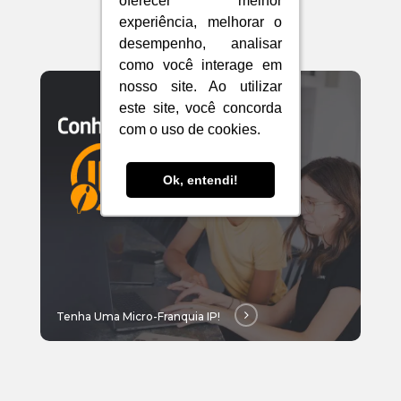
oferecer melhor
oferecer melhor
chegada no destino.
experiência, melhorar o
experiência, melhorar o
desempenho, analisar
desempenho, analisar
como você interage em
como você interage em
Tenha
nosso site. Ao utilizar
nosso site. Ao utilizar
este site, você concorda
este site, você concorda
uma
com o uso de cookies.
com o uso de cookies.
micro-
franquia
Ok, entendi!
Ok, entendi!
IP!
Tenha Uma Micro-Franquia IP!