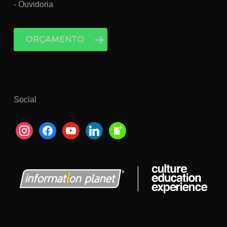
- Ouvidoria
ORÇAMENTO
Social
instagram
facebook
youtube
linkedin
welcome-
write-
blog