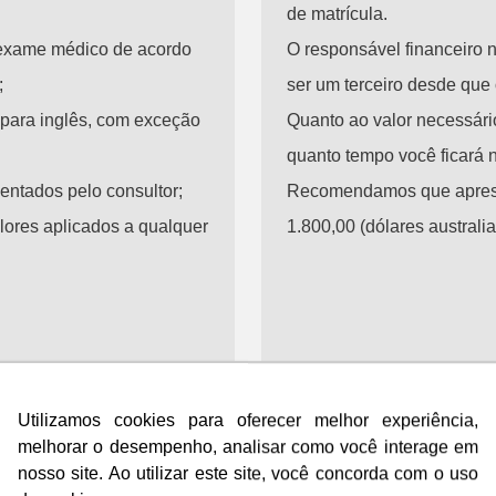
de matrícula.
 exame médico de acordo
O responsável financeiro 
;
ser um terceiro desde que 
para inglês, com exceção
Quanto ao valor necessár
quanto tempo você ficará n
ientados pelo consultor;
Recomendamos que aprese
lores aplicados a qualquer
1.800,00 (dólares australi
Utilizamos cookies para oferecer melhor experiência,
Utilizamos cookies para oferecer melhor experiência,
melhorar o desempenho, analisar como você interage em
melhorar o desempenho, analisar como você interage em
nosso site. Ao utilizar este site, você concorda com o uso
nosso site. Ao utilizar este site, você concorda com o uso