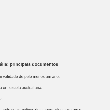
ália: principais documentos
m validade de pelo menos um ano;
a em escola australiana;
o;
icando seus motivos de viagem, vínculos com o