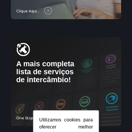
Clique Aqui...
One
Stop
Shop
A mais completa
lista de serviços
de intercâmbio!
One Stop Shop
Utilizamos cookies para
Utilizamos cookies para
oferecer melhor
oferecer melhor