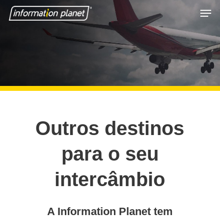
Skip
Men
to
Close
main
Menu
content
Outros destinos
para o seu
intercâmbio
A Information Planet tem