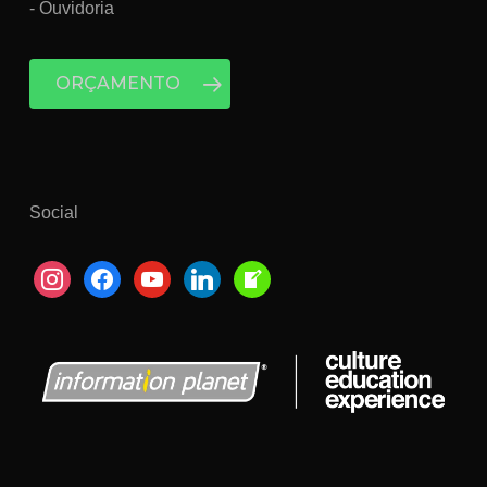
- Ouvidoria
ORÇAMENTO
Social
instagram
facebook
youtube
linkedin
welcome-
write-
blog