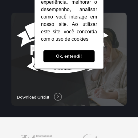
experiência, melhorar o
experiência, melhorar o
desempenho, analisar
desempenho, analisar
como você interage em
como você interage em
Download
nosso site. Ao utilizar
nosso site. Ao utilizar
grátis!
este site, você concorda
este site, você concorda
com o uso de cookies.
com o uso de cookies.
Ok, entendi!
Ok, entendi!
Download Grátis!