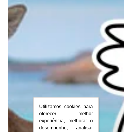
do
Cadu
Utilizamos cookies para
Utilizamos cookies para
oferecer melhor
oferecer melhor
experiência, melhorar o
experiência, melhorar o
desempenho, analisar
desempenho, analisar