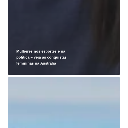
Mulheres nos esportes e na
política – veja as conquistas
femininas na Austrália
Intercambistas:
fique
por
dentro
da
história