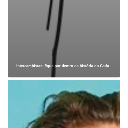
Intercambistas: fique por dentro da história do Cadu
Música
australiana:
conheça
a
história