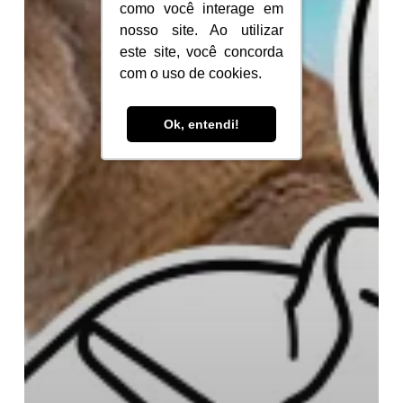
como você interage em
como você interage em
nosso site. Ao utilizar
nosso site. Ao utilizar
este site, você concorda
este site, você concorda
com o uso de cookies.
com o uso de cookies.
Ok, entendi!
Ok, entendi!