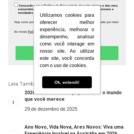
Concordo com a Política de Privacidade descrita abaixo e dou meu
consentimento para recebimento de publicidades institucionais e
novidades sobre a Information Planet.
Utilizamos cookies para
Utilizamos cookies para
oferecer melhor
oferecer melhor
Veja como protegemos seus dados e respeitamos sua privacidade por meio
experiência, melhorar o
experiência, melhorar o
da nossa
Política de Privacidade.
desempenho, analisar
desempenho, analisar
como você interage em
como você interage em
nosso site. Ao utilizar
nosso site. Ao utilizar
Quero receber novidades!
este site, você concorda
este site, você concorda
com o uso de cookies.
com o uso de cookies.
Ok, entendi!
Ok, entendi!
Leia Também:
2026: um novo começo para viver o mundo
que você merece
29 de dezembro de 2025
Ano Novo, Vida Nova, Ares Novos: Viva uma
Experiência Incrível na Austrália em 2026