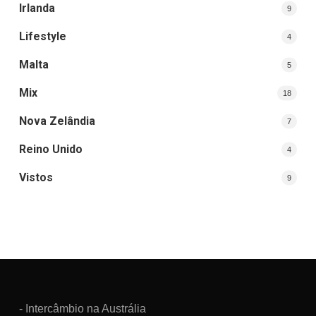
Irlanda
9
Lifestyle
4
Malta
5
Mix
18
Nova Zelândia
7
Reino Unido
4
Vistos
9
- Intercâmbio na Austrália