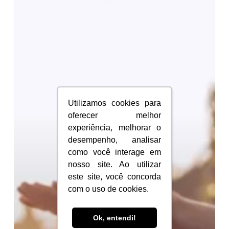
praticar
Yoga,
equilíbrio
para
corpo,
mente
Utilizamos cookies para
Utilizamos cookies para
e
oferecer melhor
oferecer melhor
idioma!
experiência, melhorar o
experiência, melhorar o
desempenho, analisar
desempenho, analisar
como você interage em
como você interage em
nosso site. Ao utilizar
nosso site. Ao utilizar
este site, você concorda
este site, você concorda
com o uso de cookies.
com o uso de cookies.
Ok, entendi!
Ok, entendi!