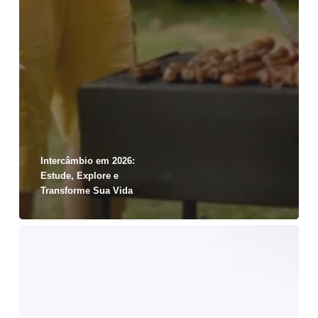
Intercâmbio em 2026:
Estude, Explore e
Transforme Sua Vida
Aprender
inglês
e
ainda