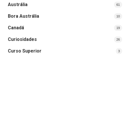
Austrália
61
Bora Austrália
10
Canadá
19
Curiosidades
26
Curso Superior
3
Destinos
29
Dicas de Viagem
12
Dubai
4
Estados Unidos
7
Estudar e Trabalhar
8
Europa
1