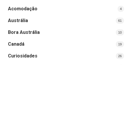
Acomodação
4
Austrália
61
Bora Austrália
10
Canadá
19
Curiosidades
26
Curso Superior
3
Destinos
29
Dicas de Viagem
12
Dubai
4
Estados Unidos
7
Estudar e Trabalhar
8