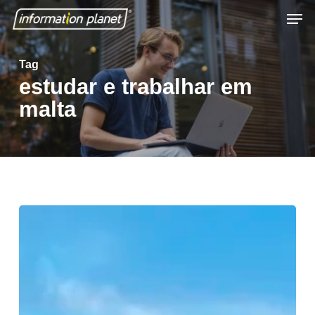
Skip
Men
to
Close
main
Tag
Menu
content
estudar e trabalhar em
malta
Como
Fazer
Intercâmbio
em
Malta: