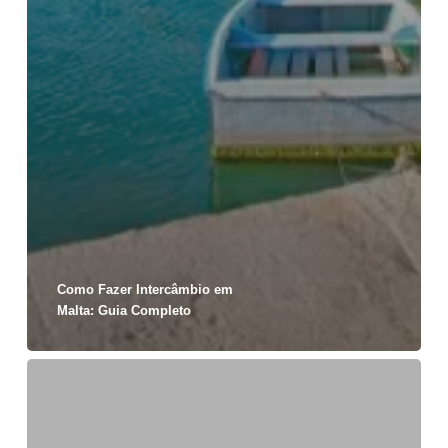
Como Fazer Intercâmbio em
Malta: Guia Completo
Estudar
e
trabalhar