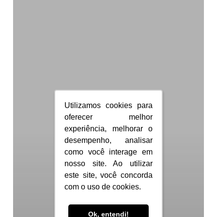
em
Malta:
tire
todas
as
dúvidas!
Utilizamos cookies para
Utilizamos cookies para
oferecer melhor
oferecer melhor
experiência, melhorar o
experiência, melhorar o
desempenho, analisar
desempenho, analisar
como você interage em
como você interage em
nosso site. Ao utilizar
nosso site. Ao utilizar
este site, você concorda
este site, você concorda
com o uso de cookies.
com o uso de cookies.
Ok, entendi!
Ok, entendi!