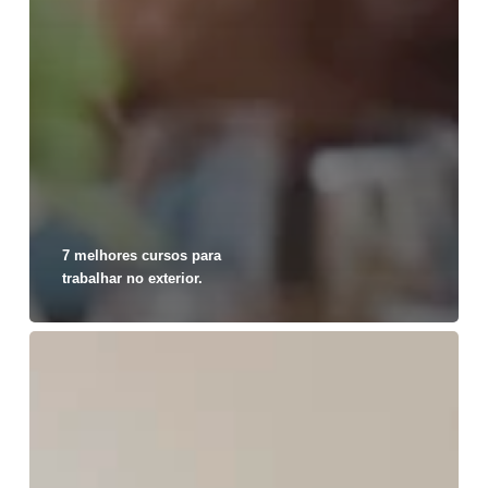
7 melhores cursos para
trabalhar no exterior.
Aluguel
na
Austrália:
valor
médio