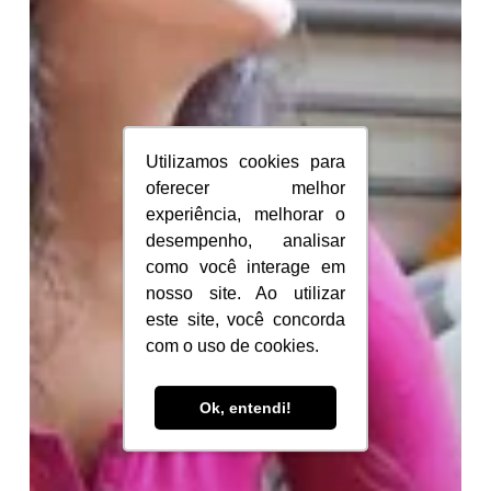
Utilizamos cookies para
Utilizamos cookies para
oferecer melhor
oferecer melhor
experiência, melhorar o
experiência, melhorar o
desempenho, analisar
desempenho, analisar
como você interage em
como você interage em
nosso site. Ao utilizar
nosso site. Ao utilizar
este site, você concorda
este site, você concorda
com o uso de cookies.
com o uso de cookies.
Ok, entendi!
Ok, entendi!