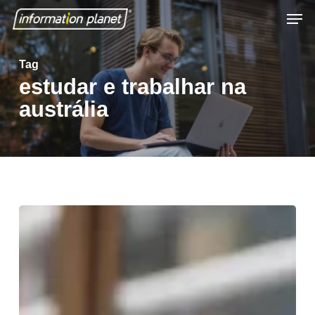
Skip
Men
to
Close
main
Tag
Menu
content
estudar e trabalhar na
austrália
7
melhores
cursos
para
trabalhar