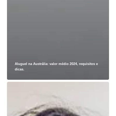
Aluguel na Austrália: valor médio 2024, requisitos e
dicas.
Emprego
na
Austrália:
como