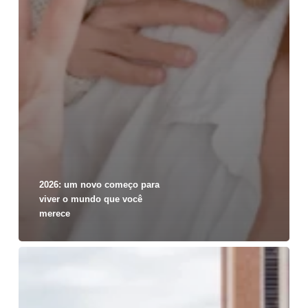
2026: um novo começo para
viver o mundo que você
merece
O
que
te