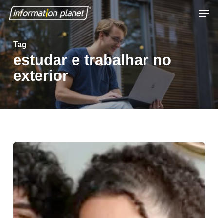
Skip
Men
to
Close
main
Tag
Menu
content
estudar e trabalhar no
exterior
2026:
um
novo
começo
para