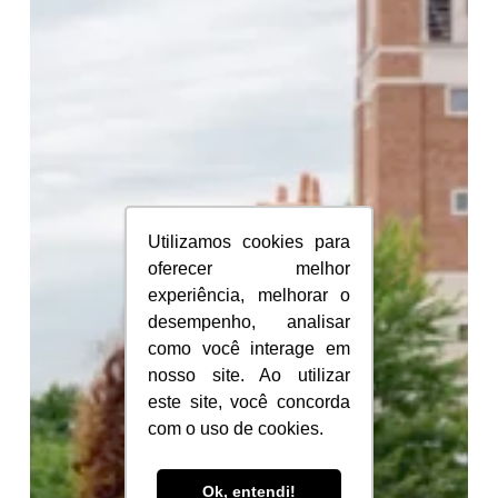
faz
querer
estudar
e
trabalhar
no
exterior?
Utilizamos cookies para
Utilizamos cookies para
oferecer melhor
oferecer melhor
experiência, melhorar o
experiência, melhorar o
desempenho, analisar
desempenho, analisar
como você interage em
como você interage em
nosso site. Ao utilizar
nosso site. Ao utilizar
este site, você concorda
este site, você concorda
com o uso de cookies.
com o uso de cookies.
Ok, entendi!
Ok, entendi!