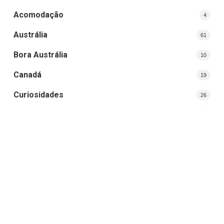
Acomodação
4
Austrália
61
Bora Austrália
10
Canadá
19
Curiosidades
26
Curso Superior
3
Destinos
29
Dicas de Viagem
12
Dubai
4
Estados Unidos
7
Estudar e Trabalhar
8