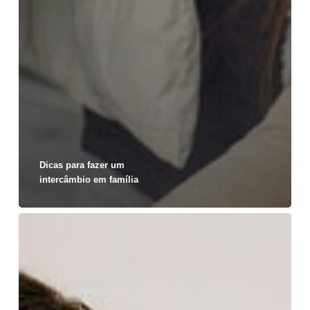
Dicas para fazer um
intercâmbio em família
Vida
de
intercambista:
como