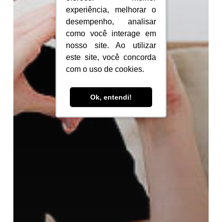
experiência, melhorar o
experiência, melhorar o
desempenho, analisar
desempenho, analisar
como você interage em
como você interage em
nosso site. Ao utilizar
nosso site. Ao utilizar
este site, você concorda
este site, você concorda
com o uso de cookies.
com o uso de cookies.
Ok, entendi!
Ok, entendi!