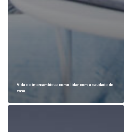
Vida de intercambista: como lidar com a saudade de
casa
Quais
os
tipos