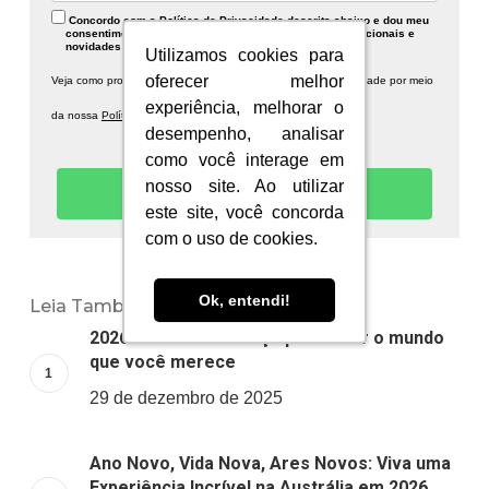
Concordo com a Política de Privacidade descrita abaixo e dou meu
consentimento para recebimento de publicidades institucionais e
novidades sobre a Information Planet.
Utilizamos cookies para
Utilizamos cookies para
oferecer melhor
oferecer melhor
Veja como protegemos seus dados e respeitamos sua privacidade por meio
experiência, melhorar o
experiência, melhorar o
da nossa
Política de Privacidade.
desempenho, analisar
desempenho, analisar
como você interage em
como você interage em
nosso site. Ao utilizar
nosso site. Ao utilizar
Quero receber novidades!
este site, você concorda
este site, você concorda
com o uso de cookies.
com o uso de cookies.
Ok, entendi!
Ok, entendi!
Leia Também:
2026: um novo começo para viver o mundo
que você merece
29 de dezembro de 2025
Ano Novo, Vida Nova, Ares Novos: Viva uma
Experiência Incrível na Austrália em 2026