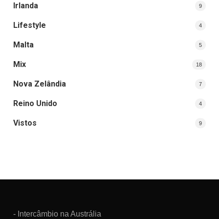
Irlanda
9
Lifestyle
4
Malta
5
Mix
18
Nova Zelândia
7
Reino Unido
4
Vistos
9
- Intercâmbio na Austrália