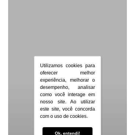
em
Malta:
tire
todas
as
dúvidas!
Utilizamos cookies para
Utilizamos cookies para
oferecer melhor
oferecer melhor
experiência, melhorar o
experiência, melhorar o
desempenho, analisar
desempenho, analisar
como você interage em
como você interage em
nosso site. Ao utilizar
nosso site. Ao utilizar
este site, você concorda
este site, você concorda
com o uso de cookies.
com o uso de cookies.
Ok, entendi!
Ok, entendi!