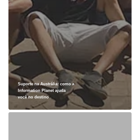
Suporte na Austrália: como a
Information Planet ajuda
você no destino
Estudar
e
trabalhar