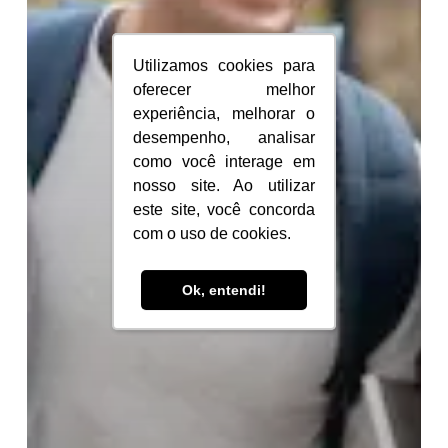
Utilizamos cookies para
Utilizamos cookies para
oferecer melhor
oferecer melhor
experiência, melhorar o
experiência, melhorar o
desempenho, analisar
desempenho, analisar
como você interage em
como você interage em
nosso site. Ao utilizar
nosso site. Ao utilizar
este site, você concorda
este site, você concorda
com o uso de cookies.
com o uso de cookies.
Ok, entendi!
Ok, entendi!