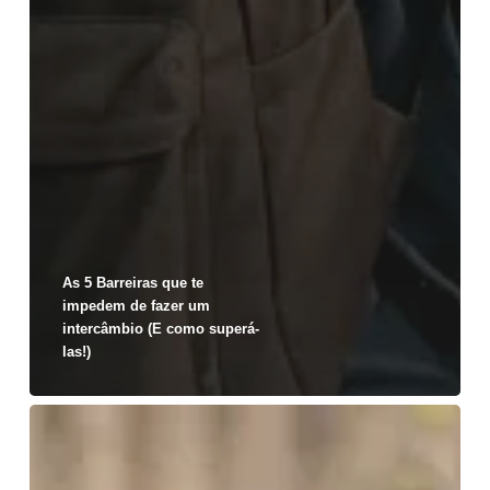
As 5 Barreiras que te
impedem de fazer um
intercâmbio (E como superá-
las!)
Tudo
o