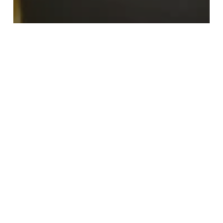
Intercâmbio em 2026: Estude, Explore e Transforme
Sua Vida
Intercâmbio
mais
Lifestyle:
Aprenda
Inglês
Vivendo