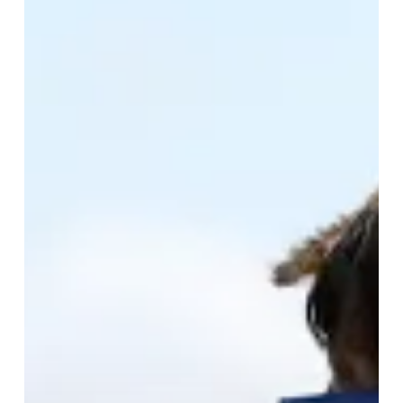
Viva
uma
Experiência
Incrível
na
Austrália
em
2026