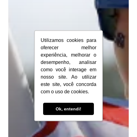
Utilizamos cookies para
Utilizamos cookies para
oferecer melhor
oferecer melhor
experiência, melhorar o
experiência, melhorar o
desempenho, analisar
desempenho, analisar
como você interage em
como você interage em
nosso site. Ao utilizar
nosso site. Ao utilizar
este site, você concorda
este site, você concorda
com o uso de cookies.
com o uso de cookies.
Ok, entendi!
Ok, entendi!