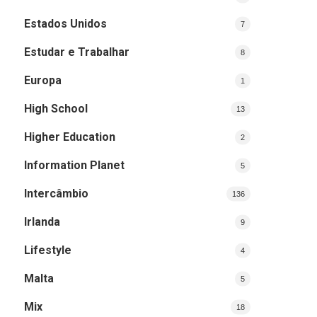
Estados Unidos
7
Estudar e Trabalhar
8
Europa
1
High School
13
Higher Education
2
Information Planet
5
Intercâmbio
136
Irlanda
9
Lifestyle
4
Malta
5
Mix
18