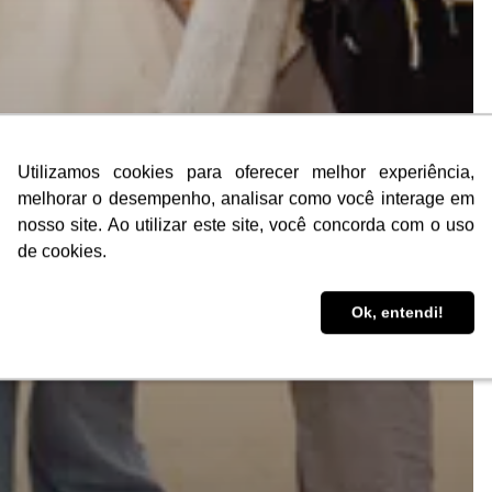
Utilizamos cookies para oferecer melhor experiência,
Utilizamos cookies para oferecer melhor experiência,
melhorar o desempenho, analisar como você interage em
melhorar o desempenho, analisar como você interage em
nosso site. Ao utilizar este site, você concorda com o uso
nosso site. Ao utilizar este site, você concorda com o uso
de cookies.
de cookies.
Ok, entendi!
Ok, entendi!