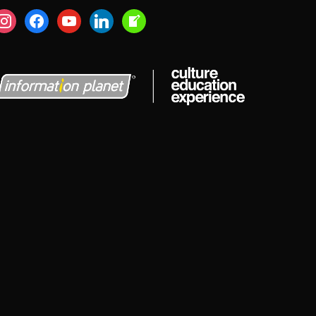
nstagram
facebook
youtube
linkedin
welcome-
write-
blog