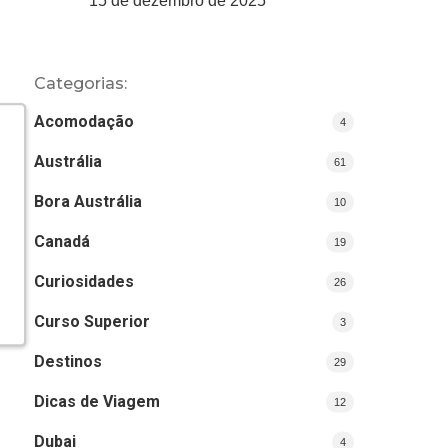
15 de dezembro de 2025
Categorias:
Acomodação
4
Austrália
61
Bora Austrália
10
Canadá
19
Curiosidades
26
Curso Superior
3
Destinos
29
Dicas de Viagem
12
Dubai
4