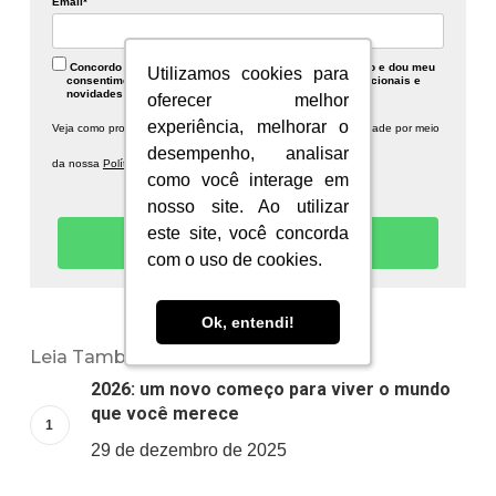
Email*
Concordo com a Política de Privacidade descrita abaixo e dou meu
Utilizamos cookies para
Utilizamos cookies para
consentimento para recebimento de publicidades institucionais e
novidades sobre a Information Planet.
oferecer melhor
oferecer melhor
experiência, melhorar o
experiência, melhorar o
Veja como protegemos seus dados e respeitamos sua privacidade por meio
desempenho, analisar
desempenho, analisar
da nossa
Política de Privacidade.
como você interage em
como você interage em
nosso site. Ao utilizar
nosso site. Ao utilizar
este site, você concorda
este site, você concorda
Quero receber novidades!
com o uso de cookies.
com o uso de cookies.
Ok, entendi!
Ok, entendi!
Leia Também:
2026: um novo começo para viver o mundo
que você merece
29 de dezembro de 2025