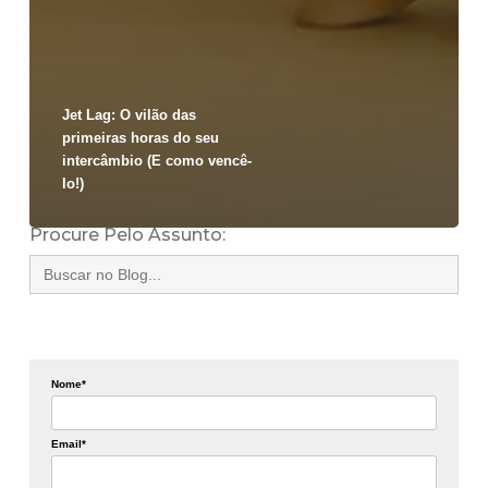
Jet Lag: O vilão das
primeiras horas do seu
intercâmbio (E como vencê-
lo!)
Procure Pelo Assunto:
Search
for:
Nome*
Email*