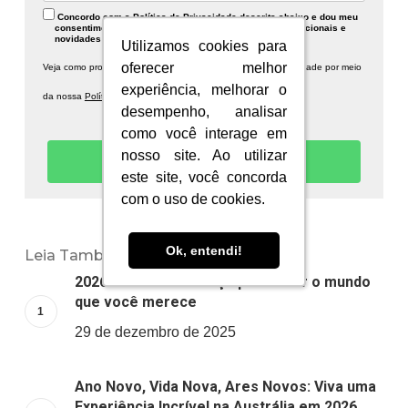
Concordo com a Política de Privacidade descrita abaixo e dou meu
consentimento para recebimento de publicidades institucionais e
novidades sobre a Information Planet.
Utilizamos cookies para
Utilizamos cookies para
oferecer melhor
oferecer melhor
Veja como protegemos seus dados e respeitamos sua privacidade por meio
experiência, melhorar o
experiência, melhorar o
da nossa
Política de Privacidade.
desempenho, analisar
desempenho, analisar
como você interage em
como você interage em
nosso site. Ao utilizar
nosso site. Ao utilizar
Quero receber novidades!
este site, você concorda
este site, você concorda
com o uso de cookies.
com o uso de cookies.
Ok, entendi!
Ok, entendi!
Leia Também:
2026: um novo começo para viver o mundo
que você merece
29 de dezembro de 2025
Ano Novo, Vida Nova, Ares Novos: Viva uma
Experiência Incrível na Austrália em 2026