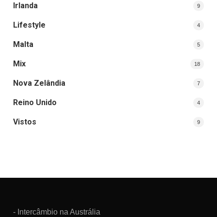
Irlanda
9
Lifestyle
4
Malta
5
Mix
18
Nova Zelândia
7
Reino Unido
4
Vistos
9
- Intercâmbio na Austrália