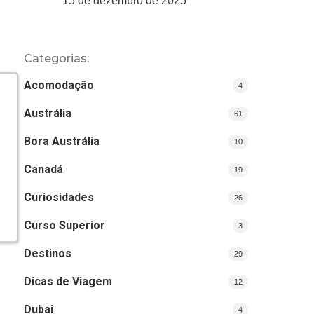
15 de dezembro de 2025
Categorias:
Acomodação
4
Austrália
61
Bora Austrália
10
Canadá
19
Curiosidades
26
Curso Superior
3
Destinos
29
Dicas de Viagem
12
Dubai
4