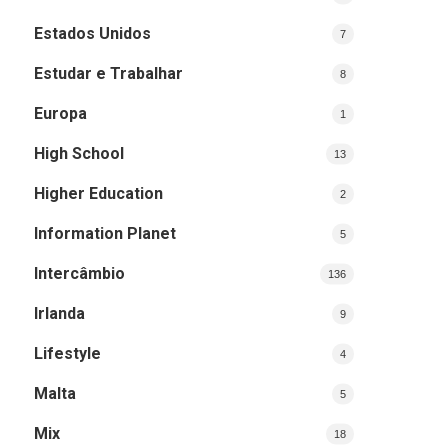
Estados Unidos
7
Estudar e Trabalhar
8
Europa
1
High School
13
Higher Education
2
Information Planet
5
Intercâmbio
136
Irlanda
9
Lifestyle
4
Malta
5
Mix
18