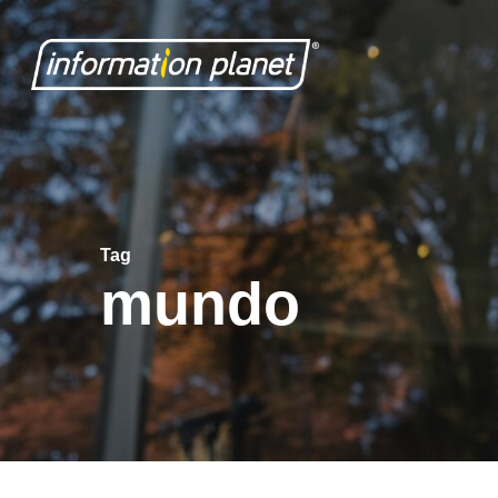
Skip
to
main
content
Tag
mundo