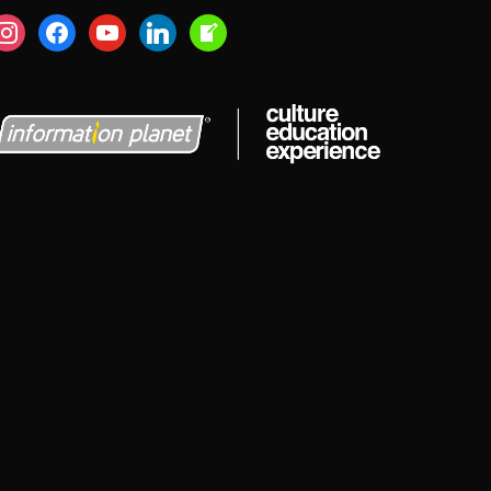
nstagram
facebook
youtube
linkedin
welcome-
write-
blog