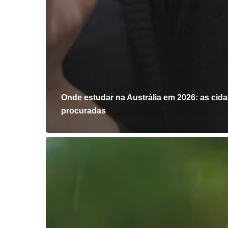
Onde estudar na Austrália em 2026: as cid
procuradas
As
melhores
cidades
da
Austrália
para