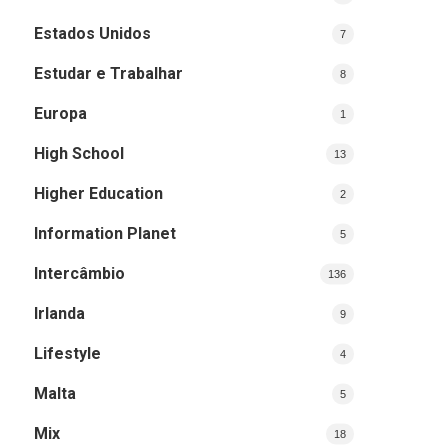
Estados Unidos
7
Estudar e Trabalhar
8
Europa
1
High School
13
Higher Education
2
Information Planet
5
Intercâmbio
136
Irlanda
9
Lifestyle
4
Malta
5
Mix
18