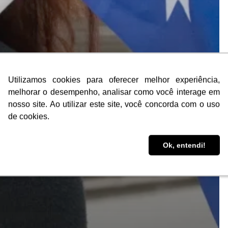
Utilizamos cookies para oferecer melhor experiência,
Utilizamos cookies para oferecer melhor experiência,
melhorar o desempenho, analisar como você interage em
melhorar o desempenho, analisar como você interage em
nosso site. Ao utilizar este site, você concorda com o uso
nosso site. Ao utilizar este site, você concorda com o uso
de cookies.
de cookies.
Ok, entendi!
Ok, entendi!