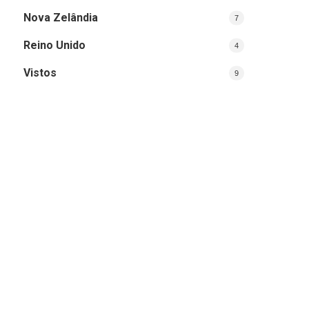
Nova Zelândia
7
Reino Unido
4
Vistos
9