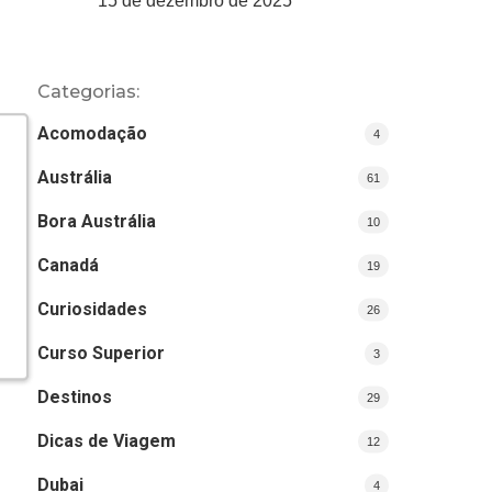
15 de dezembro de 2025
Categorias:
Acomodação
4
Austrália
61
Bora Austrália
10
Canadá
19
Curiosidades
26
Curso Superior
3
Destinos
29
Dicas de Viagem
12
Dubai
4