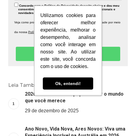
Concordo com a Política de Privacidade descrita abaixo e dou meu
consentimento para recebimento de publicidades institucionais e
novidades sobre a Information Planet.
Utilizamos cookies para
Utilizamos cookies para
oferecer melhor
oferecer melhor
Veja como protegemos seus dados e respeitamos sua privacidade por meio
experiência, melhorar o
experiência, melhorar o
da nossa
Política de Privacidade.
desempenho, analisar
desempenho, analisar
como você interage em
como você interage em
nosso site. Ao utilizar
nosso site. Ao utilizar
Quero receber novidades!
este site, você concorda
este site, você concorda
com o uso de cookies.
com o uso de cookies.
Ok, entendi!
Ok, entendi!
Leia Também:
2026: um novo começo para viver o mundo
que você merece
29 de dezembro de 2025
Ano Novo, Vida Nova, Ares Novos: Viva uma
Experiência Incrível na Austrália em 2026