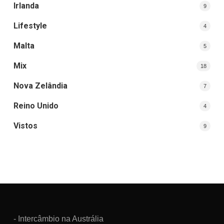
Irlanda
9
Lifestyle
4
Malta
5
Mix
18
Nova Zelândia
7
Reino Unido
4
Vistos
9
- Intercâmbio na Austrália