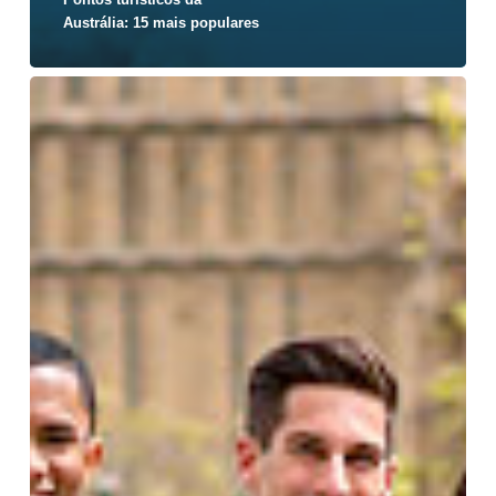
Austrália: 15 mais populares
Intercâmbio
para
aprender
inglês:
melhores
destinos