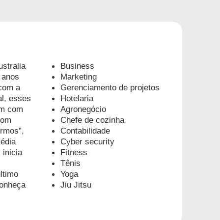
stralia
Business
 anos
Marketing
 com a
Gerenciamento de projetos
al, esses
Hotelaria
am com
Agronegócio
 com
Chefe de cozinha
ermos”,
Contabilidade
édia
Cyber security
inicia
Fitness
Tênis
último
Yoga
conheça
Jiu Jitsu