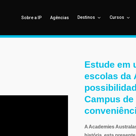
Destinos
Cursos
Sobre a IP
Agências
Estude
em
escolas
da
possibilida
Campus
de
conveniênci
A Academies Australas
história, esta present