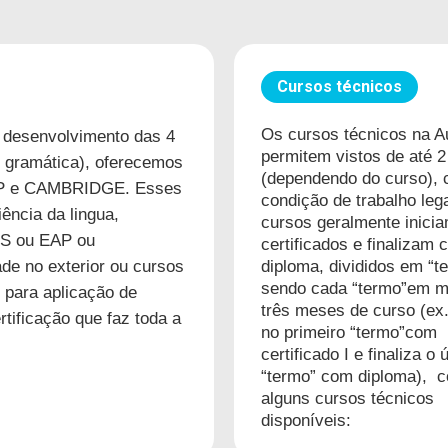
Cursos técnicos
Os cursos técnicos na Au
o desenvolvimento das 4
permitem vistos de até 2
 e gramática), oferecemos
(dependendo do curso),
 EAP e CAMBRIDGE. Esses
condição de trabalho leg
ência da lingua,
cursos geralmente inici
LTS ou EAP ou
certificados e finalizam
e no exterior ou cursos
diploma, divididos em “t
sendo cada “termo”em m
 para aplicação de
três meses de curso (ex. 
rtificação que faz toda a
no primeiro “termo”com
certificado I e finaliza o 
“termo” com diploma), 
alguns cursos técnicos
disponíveis: