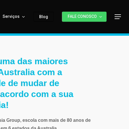
Serviços
FALE CONOSCO
Menu
Blog
uma
das
maiores
Australia
com
a
de
de
mudar
de
acordo
com
a
sua
a!
ia Group, escola com mais de 80 anos de
e em 6 estados da Australia.