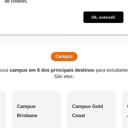
de cookies.
de cookies.
Leaflet
|
©
OpenStreetMap
contributors
Ok, entendi!
Ok, entendi!
Campus
ssui
campus em 6 dos principais destinos
para estudante
São eles:
Campus
Campus Gold
Brisbane
Coast