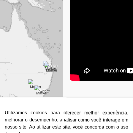
Quero fa
Utilizamos cookies para oferecer melhor experiência,
Utilizamos cookies para oferecer melhor experiência,
melhorar o desempenho, analisar como você interage em
melhorar o desempenho, analisar como você interage em
nosso site. Ao utilizar este site, você concorda com o uso
nosso site. Ao utilizar este site, você concorda com o uso