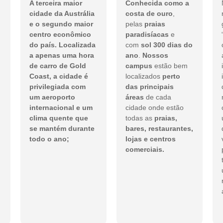
A terceira maior
C
onhecida como a
cidade da Austrália
costa de ouro
,
e o segundo maior
pelas
praias
centro econômico
paradisíacas
e
do país. Localizada
com
sol 300 dias do
a apenas uma hora
ano
.
Nossos
de carro de Gold
campus
estão bem
Coast, a cidade é
localizados
perto
privilegiada com
das principais
um aeroporto
áreas
de cada
internacional e um
cidade onde estão
clima quente que
todas as
praias,
se mantém durante
bares, restaurantes,
todo o ano;
lojas e centros
comerciais.