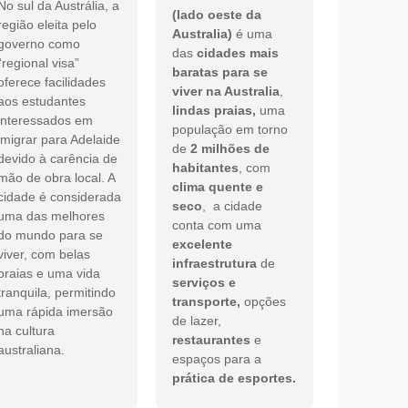
No sul da Austrália, a
(lado oeste da
região eleita pelo
Australia)
é uma
governo como
das
cidades mais
“regional visa”
baratas para se
oferece facilidades
viver na Australia
,
aos estudantes
lindas praias,
uma
interessados em
população em torno
imigrar para Adelaide
de
2 milhões de
devido à carência de
habitantes
, com
mão de obra local. A
clima quente e
cidade é considerada
seco
, a cidade
uma das melhores
conta com uma
do mundo para se
excelente
viver, com belas
infraestrutura
de
praias e uma vida
serviços e
tranquila, permitindo
transporte,
opções
uma rápida imersão
de lazer,
na cultura
restaurantes
e
australiana.
espaços para a
prática de esportes.