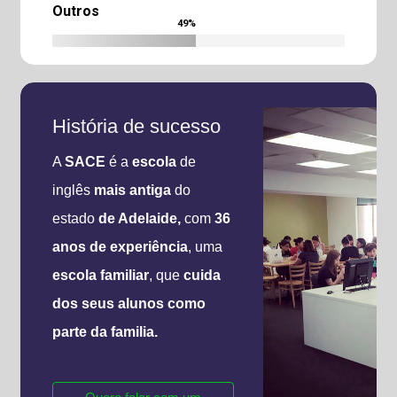
Outros
49
%
História de sucesso
A
SACE
é a
escola
de
inglês
mais antiga
do
estado
de Adelaide,
com
36
anos de experiência
, uma
escola familiar
, que
cuida
dos seus alunos
como
parte da familia.