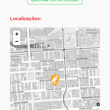
Localizações:
+
−