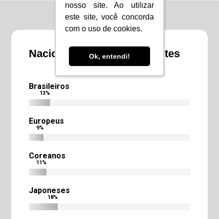
nosso site. Ao utilizar
nosso site. Ao utilizar
este site, você concorda
este site, você concorda
com o uso de cookies.
com o uso de cookies.
Nacionalidade dos estudantes
Ok, entendi!
Ok, entendi!
Brasileiros
13
%
Europeus
9
%
Coreanos
11
%
Japoneses
18
%