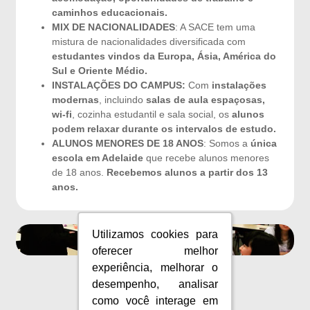
caminhos educacionais.
MIX DE NACIONALIDADES
: A SACE tem uma
mistura de nacionalidades diversificada com
estudantes vindos da Europa, Ásia, América do
Sul e Oriente Médio.
INSTALAÇÕES DO CAMPUS:
Com
instalações
modernas
, incluindo
salas de aula espaçosas,
wi-fi
, cozinha estudantil e sala social, os
alunos
podem relaxar durante os intervalos de estudo.
ALUNOS MENORES DE 18 ANOS
: Somos a
única
escola em Adelaide
que recebe alunos menores
de 18 anos.
Recebemos alunos a partir dos 13
anos.
Utilizamos cookies para
Utilizamos cookies para
oferecer melhor
oferecer melhor
experiência, melhorar o
experiência, melhorar o
desempenho, analisar
desempenho, analisar
como você interage em
como você interage em