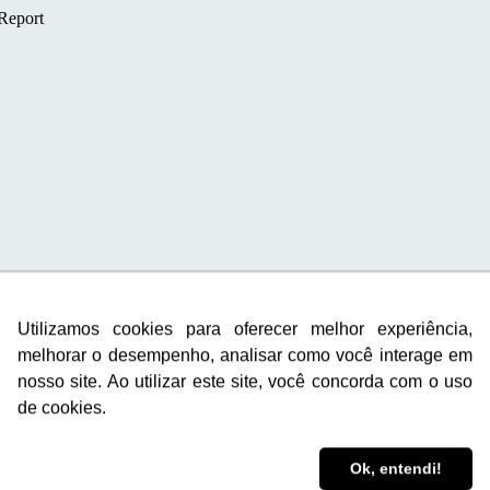
Utilizamos cookies para oferecer melhor experiência,
Utilizamos cookies para oferecer melhor experiência,
melhorar o desempenho, analisar como você interage em
melhorar o desempenho, analisar como você interage em
nosso site. Ao utilizar este site, você concorda com o uso
nosso site. Ao utilizar este site, você concorda com o uso
de cookies.
de cookies.
Ok, entendi!
Ok, entendi!