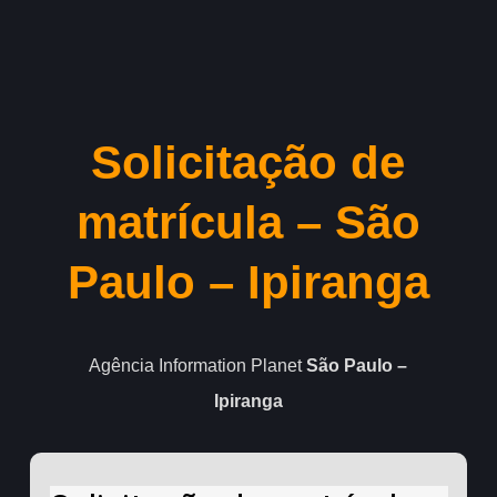
Skip
to
Close
main
Menu
content
Solicitação de
matrícula – São
Paulo – Ipiranga
Agência Information Planet
São Paulo –
Ipiranga