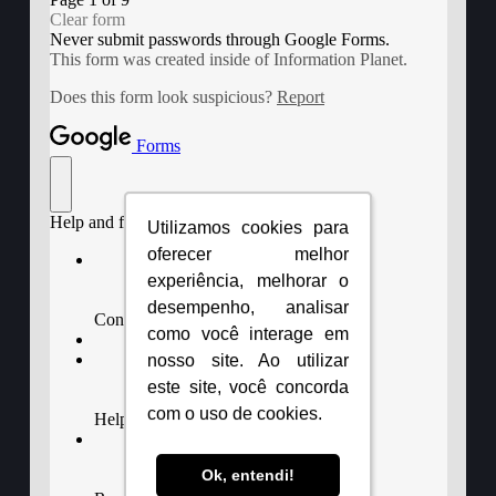
Utilizamos cookies para
Utilizamos cookies para
oferecer melhor
oferecer melhor
experiência, melhorar o
experiência, melhorar o
desempenho, analisar
desempenho, analisar
como você interage em
como você interage em
nosso site. Ao utilizar
nosso site. Ao utilizar
este site, você concorda
este site, você concorda
com o uso de cookies.
com o uso de cookies.
Ok, entendi!
Ok, entendi!