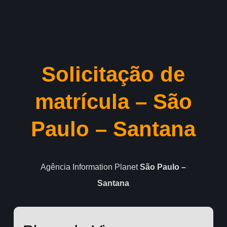
Skip
to
Close
main
Menu
content
Solicitação de
matrícula – São
Paulo – Santana
Agência Information Planet
São Paulo –
Santana