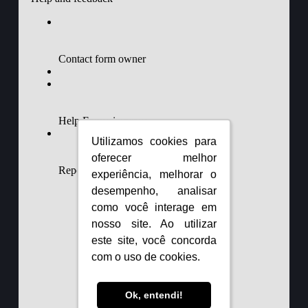
Utilizamos cookies para
Utilizamos cookies para
oferecer melhor
oferecer melhor
experiência, melhorar o
experiência, melhorar o
desempenho, analisar
desempenho, analisar
como você interage em
como você interage em
nosso site. Ao utilizar
nosso site. Ao utilizar
este site, você concorda
este site, você concorda
com o uso de cookies.
com o uso de cookies.
Ok, entendi!
Ok, entendi!