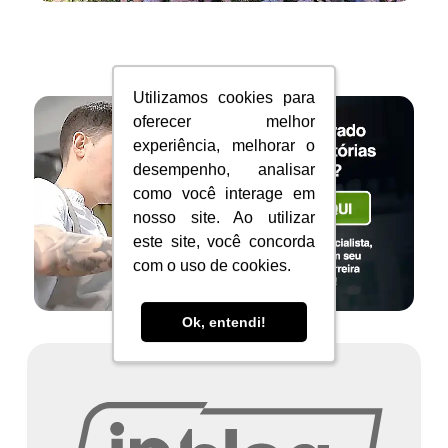
Utilizamos cookies para
Utilizamos cookies para
oferecer melhor
oferecer melhor
experiência, melhorar o
experiência, melhorar o
desempenho, analisar
desempenho, analisar
como você interage em
como você interage em
nosso site. Ao utilizar
nosso site. Ao utilizar
este site, você concorda
este site, você concorda
com o uso de cookies.
com o uso de cookies.
Ok, entendi!
Ok, entendi!