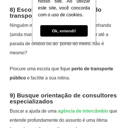
nosso site. Ao utilizar
nosso site. Ao utilizar
este site, você concorda
este site, você concorda
8) Escolha uma escola perto do
transporte público
com o uso de cookies.
com o uso de cookies.
Ninguém merece perder muito tempo caminhando
Ok, entendi!
Ok, entendi!
(ainda mais em dias de chuva) para chegar até a
parada de ônibus ou ao ponto do metrô, não é
mesmo?
Procure uma escola que fique
perto de transporte
público
e facilite a sua rotina.
9) Busque orientação de consultores
especializados
Buscar a ajuda de uma
agência de intercâmbio
que
entende profundamente do assunto é uma ótima