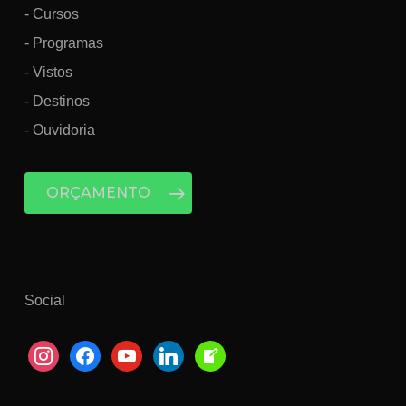
- Cursos
- Programas
- Vistos
- Destinos
- Ouvidoria
ORÇAMENTO
Social
instagram
facebook
youtube
linkedin
welcome-
write-