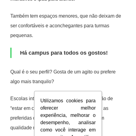
Também tem espaços menores, que não deixam de
ser confortáveis e aconchegantes para turmas
pequenas.
Há campus para todos os gostos!
Qual é o seu perfil? Gosta de um agito ou prefere
algo mais tranquilo?
Escolas intimistas que dão aquela sensação de
Utilizamos cookies para
Utilizamos cookies para
oferecer melhor
oferecer melhor
“estar em casa”, na maioria das vezes, são as
experiência, melhorar o
experiência, melhorar o
preferidas dos intercambistas que priorizam
desempenho, analisar
desempenho, analisar
qualidade no ensino.
como você interage em
como você interage em