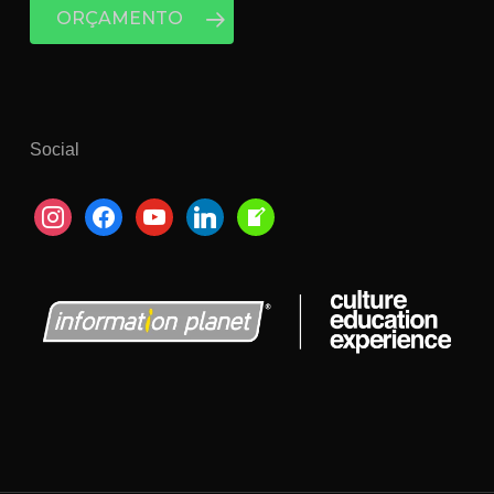
ORÇAMENTO
Social
instagram
facebook
youtube
linkedin
welcome-
write-
blog