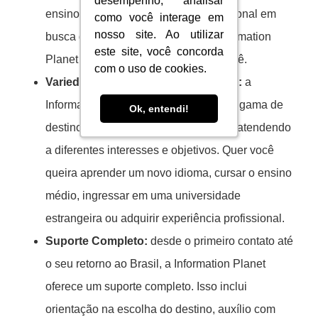
desempenho, analisar
desempenho, analisar
ensino médio, universitário ou profissional em
como você interage em
como você interage em
nosso site. Ao utilizar
nosso site. Ao utilizar
busca de novas oportunidades, a Information
este site, você concorda
este site, você concorda
Planet tem a solução perfeita para você.
com o uso de cookies.
com o uso de cookies.
Variedade de Destinos e Programas:
a
Information Planet oferece uma ampla gama de
Ok, entendi!
Ok, entendi!
destinos e programas de intercâmbio, atendendo
a diferentes interesses e objetivos. Quer você
queira aprender um novo idioma, cursar o ensino
médio, ingressar em uma universidade
estrangeira ou adquirir experiência profissional.
Suporte Completo:
desde o primeiro contato até
o seu retorno ao Brasil, a Information Planet
oferece um suporte completo. Isso inclui
orientação na escolha do destino, auxílio com