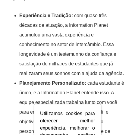
Experiência e Tradição:
com quase três
décadas de atuação, a Information Planet
acumulou uma vasta experiência e
conhecimento no setor de intercâmbio. Essa
longevidade é um testemunho da confiança e
satisfação de milhares de estudantes que já
realizaram seus sonhos com a ajuda da agência.
Planejamento Personalizado:
cada estudante é
único, e a Information Planet entende isso. A
equipe especializada trabalha junto com você
para entender suas necessidades, perfil e
Utilizamos cookies para
Utilizamos cookies para
oferecer melhor
oferecer melhor
objetivos, oferecendo um planejamento
experiência, melhorar o
experiência, melhorar o
personalizado. Seja você um estudante de