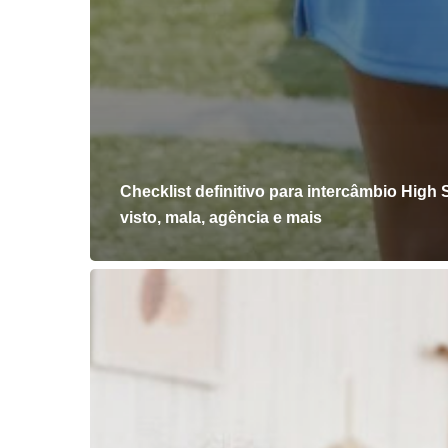
Checklist definitivo para intercâmbio High 
visto, mala, agência e mais
O
que
seu
filho
ganha
(e