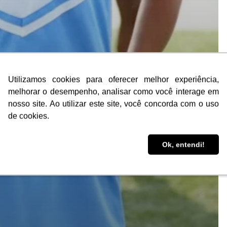
Utilizamos cookies para oferecer melhor experiência,
Utilizamos cookies para oferecer melhor experiência,
melhorar o desempenho, analisar como você interage em
melhorar o desempenho, analisar como você interage em
nosso site. Ao utilizar este site, você concorda com o uso
nosso site. Ao utilizar este site, você concorda com o uso
de cookies.
de cookies.
Ok, entendi!
Ok, entendi!