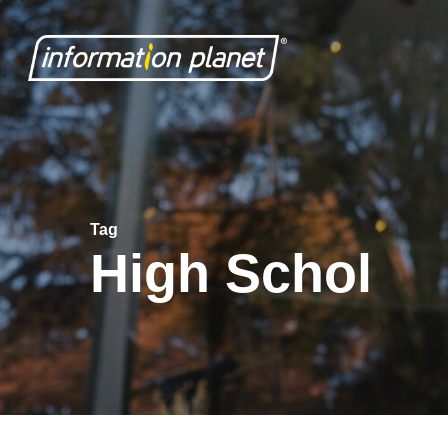
Skip
to
main
content
Tag
High Schol