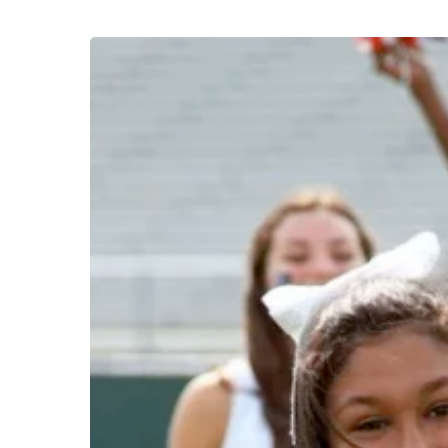
Checklist
definitivo
para
intercâmbio
High
School:
visto,
mala,
agência
e
mais