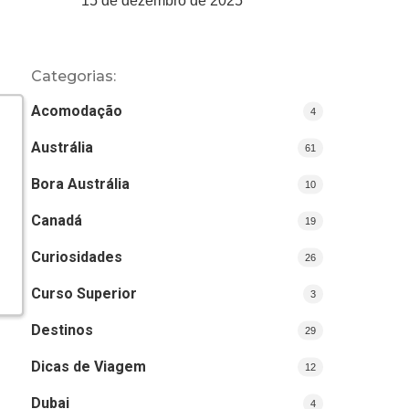
15 de dezembro de 2025
Categorias:
Acomodação
4
Austrália
61
Bora Austrália
10
Canadá
19
Curiosidades
26
Curso Superior
3
Destinos
29
Dicas de Viagem
12
Dubai
4