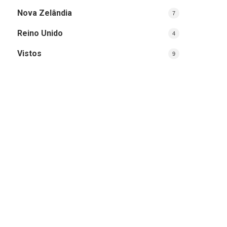
Nova Zelândia
7
Reino Unido
4
Vistos
9