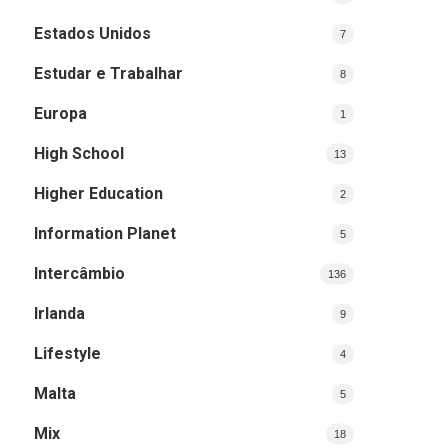
Estados Unidos
7
Estudar e Trabalhar
8
Europa
1
High School
13
Higher Education
2
Information Planet
5
Intercâmbio
136
Irlanda
9
Lifestyle
4
Malta
5
Mix
18