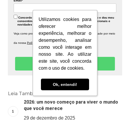
Email*
Concordo com a Política de Privacidade descrita abaixo e dou meu
Utilizamos cookies para
Utilizamos cookies para
consentimento para recebimento de publicidades institucionais e
novidades sobre a Information Planet.
oferecer melhor
oferecer melhor
experiência, melhorar o
experiência, melhorar o
Veja como protegemos seus dados e respeitamos sua privacidade por meio
desempenho, analisar
desempenho, analisar
da nossa
Política de Privacidade.
como você interage em
como você interage em
nosso site. Ao utilizar
nosso site. Ao utilizar
este site, você concorda
este site, você concorda
Quero receber novidades!
com o uso de cookies.
com o uso de cookies.
Ok, entendi!
Ok, entendi!
Leia Também:
2026: um novo começo para viver o mundo
que você merece
29 de dezembro de 2025