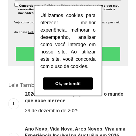
Concordo com a Política de Privacidade descrita abaixo e dou meu
consentimento para recebimento de publicidades institucionais e
novidades sobre a Information Planet.
Utilizamos cookies para
Utilizamos cookies para
oferecer melhor
oferecer melhor
Veja como protegemos seus dados e respeitamos sua privacidade por meio
experiência, melhorar o
experiência, melhorar o
da nossa
Política de Privacidade.
desempenho, analisar
desempenho, analisar
como você interage em
como você interage em
nosso site. Ao utilizar
nosso site. Ao utilizar
Quero receber novidades!
este site, você concorda
este site, você concorda
com o uso de cookies.
com o uso de cookies.
Ok, entendi!
Ok, entendi!
Leia Também:
2026: um novo começo para viver o mundo
que você merece
29 de dezembro de 2025
Ano Novo, Vida Nova, Ares Novos: Viva uma
Experiência Incrível na Austrália em 2026