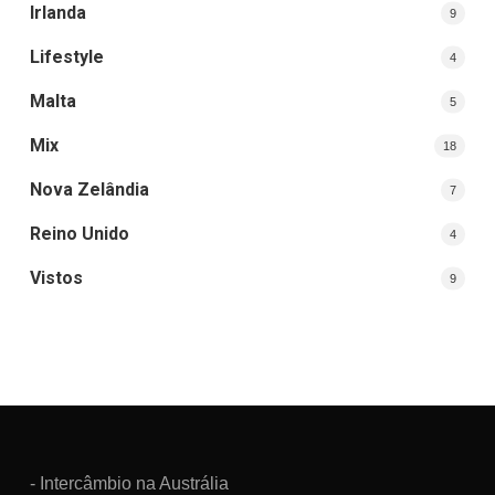
Irlanda
9
Lifestyle
4
Malta
5
Mix
18
Nova Zelândia
7
Reino Unido
4
Vistos
9
- Intercâmbio na Austrália