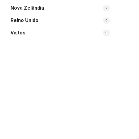
Nova Zelândia
7
Reino Unido
4
Vistos
9