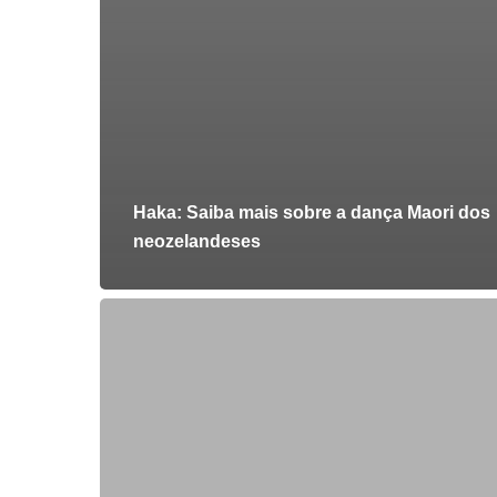
Haka: Saiba mais sobre a dança Maori dos
neozelandeses
Por
que
fazer
intercâmbio
para
o