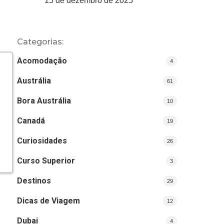
15 de dezembro de 2025
Categorias:
Acomodação
4
Austrália
61
Bora Austrália
10
Canadá
19
Curiosidades
26
Curso Superior
3
Destinos
29
Dicas de Viagem
12
Dubai
4