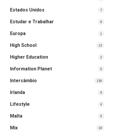
Estados Unidos
7
Estudar e Trabalhar
8
Europa
1
High School
13
Higher Education
2
Information Planet
5
Intercâmbio
136
Irlanda
9
Lifestyle
4
Malta
5
Mix
18