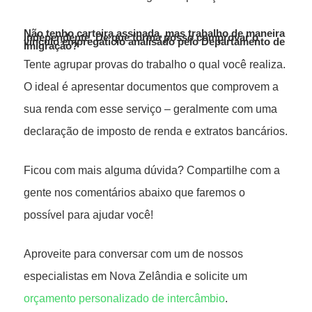
Não tenho carteira assinada, mas trabalho de maneira
independente. De que forma posso comprovar o
vínculo empregatício analisado pelo Departamento de
Imigração?
Tente agrupar provas do trabalho o qual você realiza.
O ideal é apresentar documentos que comprovem a
sua renda com esse serviço – geralmente com uma
declaração de imposto de renda e extratos bancários.
Ficou com mais alguma dúvida? Compartilhe com a
gente nos comentários abaixo que faremos o
possível para ajudar você!
Aproveite para conversar com um de nossos
especialistas em Nova Zelândia e solicite um
orçamento personalizado de intercâmbio
.