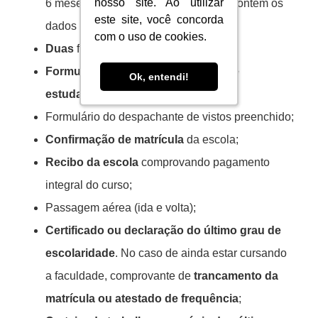
nosso site. Ao utilizar
nosso site. Ao utilizar
6 meses de validade) da página que contém os
este site, você concorda
este site, você concorda
dados pessoais;
com o uso de cookies.
com o uso de cookies.
Duas
fotos 3×4 recentes;
Formulário obrigatório para visto de
Ok, entendi!
Ok, entendi!
estudante disponível
neste link
;
Formulário do despachante de vistos preenchido;
Confirmação de matrícula
da escola;
Recibo da escola
comprovando pagamento
integral do curso;
Passagem aérea (ida e volta);
Certificado ou declaração do último grau de
escolaridade
. No caso de ainda estar cursando
a faculdade, comprovante de
trancamento da
matrícula ou atestado de frequência
;