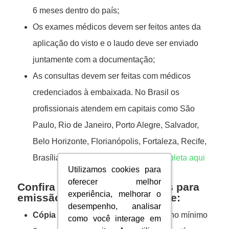
6 meses dentro do país;
Os exames médicos devem ser feitos antes da
aplicação do visto e o laudo deve ser enviado
juntamente com a documentação;
As consultas devem ser feitas com médicos
credenciados à embaixada. No Brasil os
profissionais atendem em capitais como São
Paulo, Rio de Janeiro, Porto Alegre, Salvador,
Belo Horizonte, Florianópolis, Fortaleza, Recife,
Brasília e Curitiba.
Acesse a lista completa aqui
Utilizamos cookies para
Utilizamos cookies para
oferecer melhor
oferecer melhor
Confira a lista de documentos para
experiência, melhorar o
experiência, melhorar o
emissão do visto de estudante:
desempenho, analisar
desempenho, analisar
Cópia colorida do passaporte
(com no mínimo
como você interage em
como você interage em