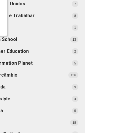
ados Unidos
7
dar e Trabalhar
8
opa
1
h School
13
her Education
2
rmation Planet
5
ercâmbio
136
nda
9
style
4
ta
5
18