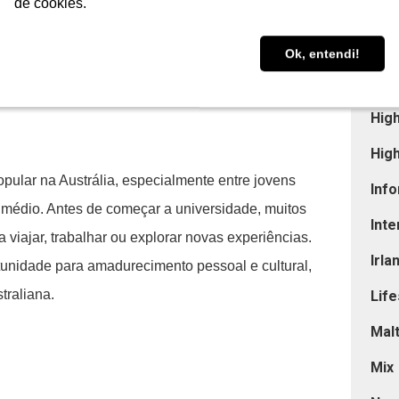
de cookies.
de cookies.
Est
 no cotidiano australiano.
Estu
Ok, entendi!
Ok, entendi!
Eur
Hig
Hig
pular na Austrália, especialmente entre jovens
Info
 médio. Antes de começar a universidade, muitos
Int
 viajar, trabalhar ou explorar novas experiências.
Irla
unidade para amadurecimento pessoal e cultural,
traliana.
Life
Mal
Mix