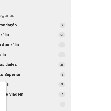
egorias:
modação
4
rália
61
 Austrália
10
adá
19
iosidades
26
so Superior
3
tinos
29
as de Viagem
12
ai
4