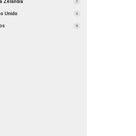
a Zelândia
7
no Unido
4
os
9