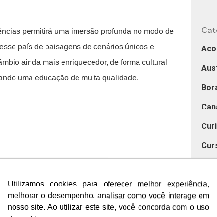
Cat
ências permitirá uma imersão profunda no modo de
 nesse país de paisagens de cenários únicos e
Aco
âmbio ainda mais enriquecedor, de forma cultural
Aust
dando uma educação de muita qualidade.
Bora
Can
Cur
Cur
Des
urante ou café durante o final de semana na
 “weekend surcharge”. Essa é uma taxa adicional
Utilizamos cookies para oferecer melhor experiência,
Utilizamos cookies para oferecer melhor experiência,
Dic
melhorar o desempenho, analisar como você interage em
melhorar o desempenho, analisar como você interage em
am aos sábados e domingos, uma prática comum
Dub
nosso site. Ao utilizar este site, você concorda com o uso
nosso site. Ao utilizar este site, você concorda com o uso
 operar nos finais de semana. É uma tradição