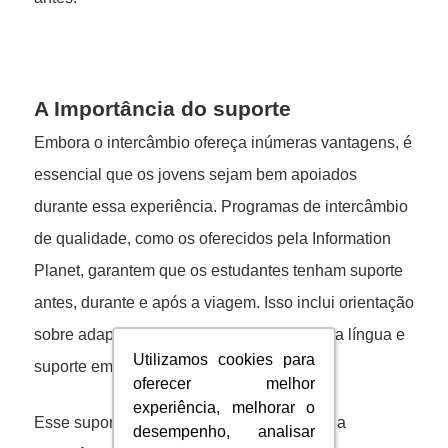
A Importância do suporte
Embora o intercâmbio ofereça inúmeras vantagens, é
essencial que os jovens sejam bem apoiados
durante essa experiência. Programas de intercâmbio
de qualidade, como os oferecidos pela Information
Planet, garantem que os estudantes tenham suporte
antes, durante e após a viagem. Isso inclui orientação
sobre adaptação cultural, assistência com a língua e
Utilizamos cookies para
Utilizamos cookies para
suporte emocional.
oferecer melhor
oferecer melhor
experiência, melhorar o
experiência, melhorar o
Esse suporte pode fazer toda a diferença na
desempenho, analisar
desempenho, analisar