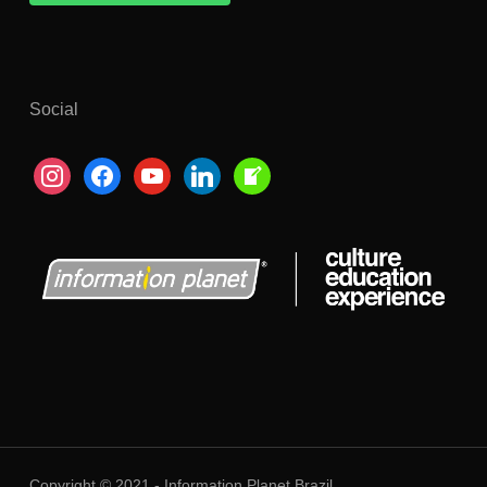
Social
instagram
facebook
youtube
linkedin
welcome-
write-
blog
Copyright © 2021 - Information Planet Brazil