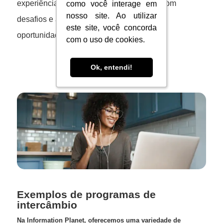
experiência do aluno, ajudando-o a lidar com
como você interage em
como você interage em
nosso site. Ao utilizar
nosso site. Ao utilizar
desafios e aproveitando ao máximo essa
este site, você concorda
este site, você concorda
oportunidade única.
com o uso de cookies.
com o uso de cookies.
Ok, entendi!
Ok, entendi!
Exemplos de programas de
intercâmbio
Na Information Planet, oferecemos uma variedade de