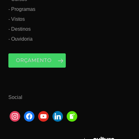
- Programas
- Vistos
- Destinos
- Ouvidoria
ORÇAMENTO
Social
instagram
facebook
youtube
linkedin
welcome-
write-
blog