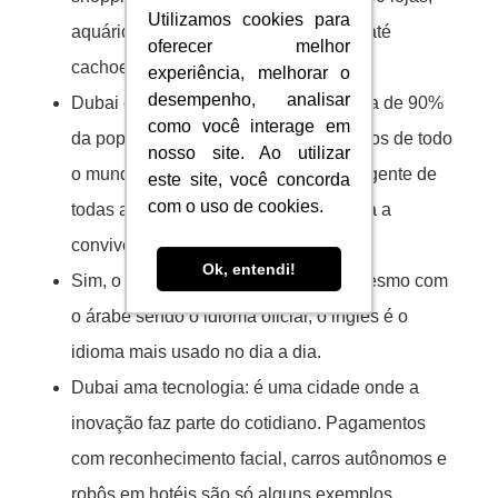
Utilizamos cookies para
Utilizamos cookies para
aquário gigante, pista de patinação e até
oferecer melhor
oferecer melhor
cachoeira indoor!
experiência, melhorar o
experiência, melhorar o
desempenho, analisar
desempenho, analisar
Dubai é multicultural de verdade: cerca de 90%
como você interage em
como você interage em
da população é formada por expatriados de todo
nosso site. Ao utilizar
nosso site. Ao utilizar
o mundo. Ou seja, você vai encontrar gente de
este site, você concorda
este site, você concorda
com o uso de cookies.
com o uso de cookies.
todas as partes do planeta, o que torna a
convivência riquíssima.
Ok, entendi!
Ok, entendi!
Sim, o inglês é amplamente falado: mesmo com
o árabe sendo o idioma oficial, o inglês é o
idioma mais usado no dia a dia.
Dubai ama tecnologia: é uma cidade onde a
inovação faz parte do cotidiano. Pagamentos
com reconhecimento facial, carros autônomos e
robôs em hotéis são só alguns exemplos.