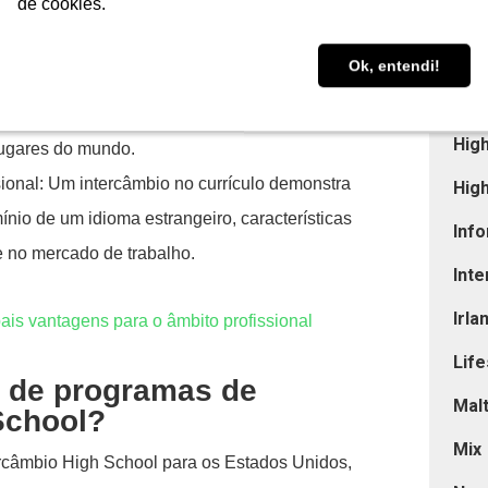
de cookies.
de cookies.
dência e a autoconfiança.
Est
 a cultura americana de perto amplia o
Estu
Ok, entendi!
Ok, entendi!
tradições diferentes.
Eur
s estudantes criam laços que duram para toda a
Hig
lugares do mundo.
sional: Um intercâmbio no currículo demonstra
Hig
mínio de um idioma estrangeiro, características
Info
e no mercado de trabalho.
Int
Irla
ais vantagens para o âmbito profissional
Life
s de programas de
Mal
School?
Mix
ercâmbio High School para os Estados Unidos,