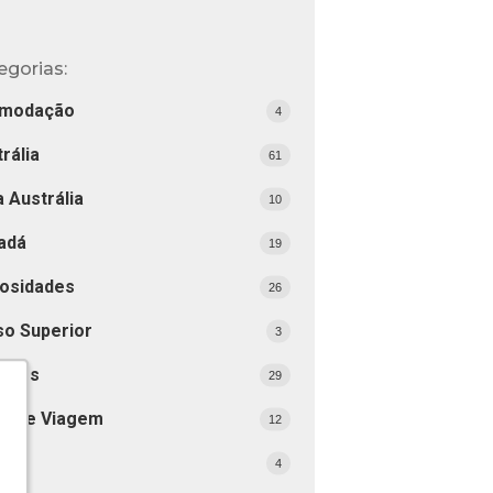
egorias:
modação
4
rália
61
 Austrália
10
adá
19
iosidades
26
so Superior
3
tinos
29
as de Viagem
12
ai
4