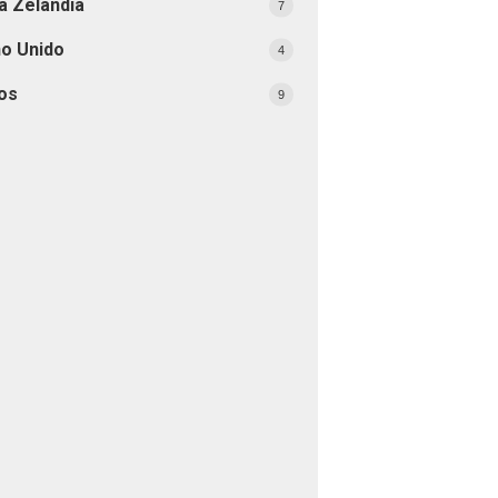
a Zelândia
7
no Unido
4
os
9