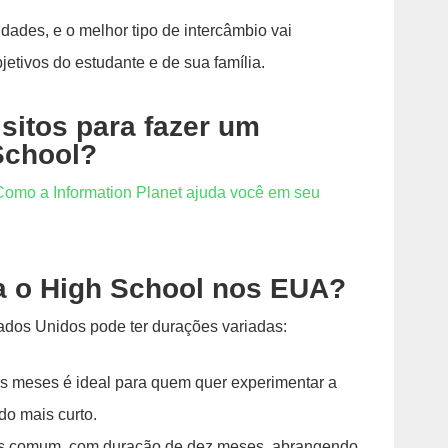
dades, e o melhor tipo de intercâmbio vai
etivos do estudante e de sua família.
sitos para fazer um
School?
 Como a Information Planet ajuda você em seu
a o High School nos EUA?
ados Unidos pode ter durações variadas:
is meses é ideal para quem quer experimentar a
do mais curto.
ais comum, com duração de dez meses, abrangendo