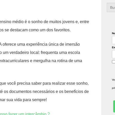
Sea
for:
ensino médio é o sonho de muitos jovens e, entre
os se destacam como um dos favoritos.
N
 oferece uma experiência única de imersão
Em
mo um verdadeiro local: frequenta uma escola
extracurriculares e mergulha na rotina de uma
Ve
que você precisa saber para realizar esse sonho,
pr
é os documentos necessários e os benefícios de
mar sua vida para sempre!
sso fazer um intercâmbio ?