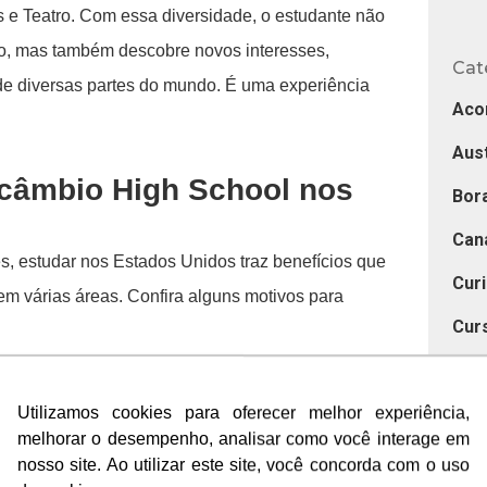
es e Teatro. Com essa diversidade, o estudante não
o, mas também descobre novos interesses,
Cat
 de diversas partes do mundo. É uma experiência
Aco
Aust
ercâmbio High School nos
Bora
Can
ês, estudar nos Estados Unidos traz benefícios que
Cur
em várias áreas. Confira alguns motivos para
Cur
Des
linguísticas: Com a imersão total, a fluência no
Utilizamos cookies para oferecer melhor experiência,
Utilizamos cookies para oferecer melhor experiência,
Dic
al e rápida.
melhorar o desempenho, analisar como você interage em
melhorar o desempenho, analisar como você interage em
Dub
nge dos pais e assumir novas responsabilidades
nosso site. Ao utilizar este site, você concorda com o uso
nosso site. Ao utilizar este site, você concorda com o uso