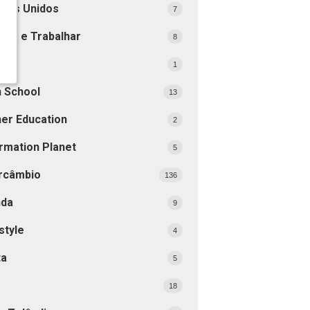
ados Unidos
7
dar e Trabalhar
8
opa
1
h School
13
her Education
2
rmation Planet
5
ercâmbio
136
nda
9
style
4
ta
5
18