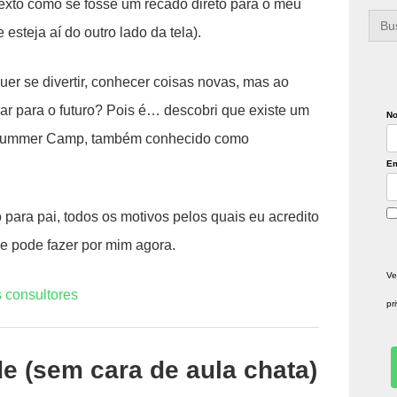
exto como se fosse um recado direto para o meu
Sea
for:
esteja aí do outro lado da tela).
er se divertir, conhecer coisas novas, mas ao
r para o futuro? Pois é… descobri que existe um
N
: o Summer Camp, também conhecido como
Em
o para pai, todos os motivos pelos quais eu acredito
e pode fazer por mim agora.
Ve
 consultores
pr
de (sem cara de aula chata)