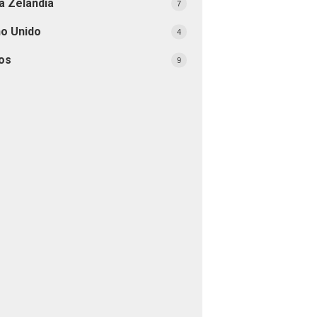
a Zelândia
7
no Unido
4
os
9