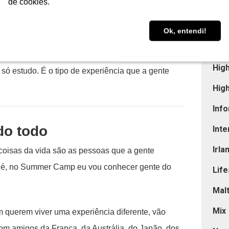
de cookies.
de cookies.
Est
zado de idiomas, convivência com adolescentes de
uperseguro.
Estu
Ok, entendi!
Ok, entendi!
Eur
eito entre diversão e aprendizado. Não é uma
Hig
 estudo. É o tipo de experiência que a gente
Hig
Info
do todo
Int
Irla
coisas da vida são as pessoas que a gente
s é, no Summer Camp eu vou conhecer gente do
Life
Mal
Mix
querem viver uma experiência diferente, vão
com amigos da França, da Austrália, do Japão, dos