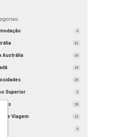
egorias:
modação
4
rália
61
 Austrália
10
adá
19
iosidades
26
so Superior
3
tinos
29
as de Viagem
12
ai
4