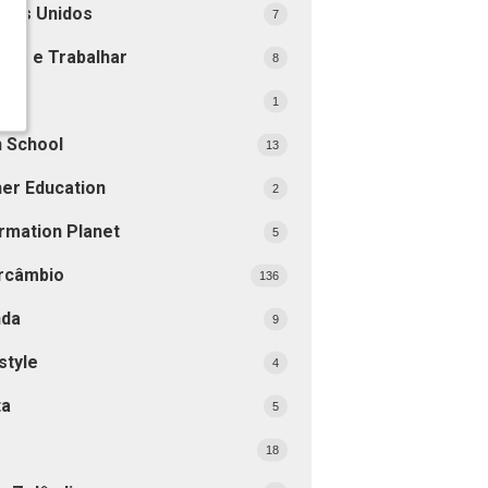
ados Unidos
7
dar e Trabalhar
8
opa
1
h School
13
her Education
2
rmation Planet
5
ercâmbio
136
nda
9
style
4
ta
5
18