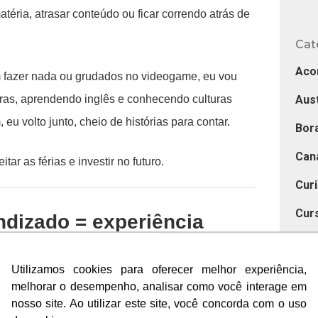
téria, atrasar conteúdo ou ficar correndo atrás de
Cat
Aco
 fazer nada ou grudados no videogame, eu vou
uras, aprendendo inglês e conhecendo culturas
Aust
eu volto junto, cheio de histórias para contar.
Bora
Can
ar as férias e investir no futuro.
Cur
Cur
ndizado = experiência
Des
portes, passeios, excursões, festas temáticas,
Utilizamos cookies para oferecer melhor experiência,
Utilizamos cookies para oferecer melhor experiência,
Dic
melhorar o desempenho, analisar como você interage em
melhorar o desempenho, analisar como você interage em
e e até fogueiras com música e marshmallow.
Dub
nosso site. Ao utilizar este site, você concorda com o uso
nosso site. Ao utilizar este site, você concorda com o uso