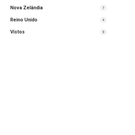
Nova Zelândia
7
Reino Unido
4
Vistos
9