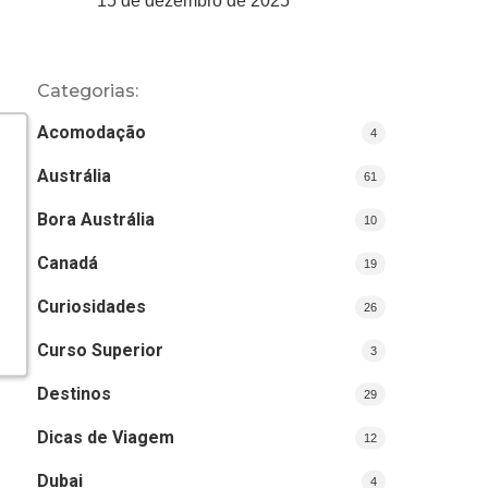
15 de dezembro de 2025
Categorias:
Acomodação
4
Austrália
61
Bora Austrália
10
Canadá
19
Curiosidades
26
Curso Superior
3
Destinos
29
Dicas de Viagem
12
Dubai
4