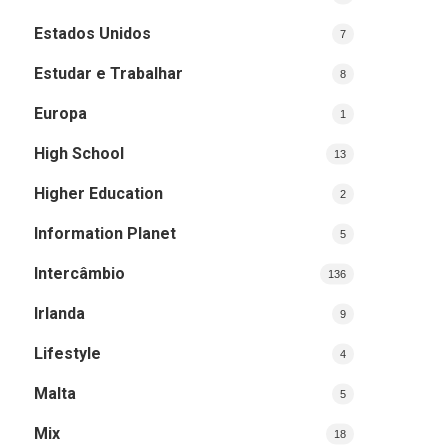
Estados Unidos
7
Estudar e Trabalhar
8
Europa
1
High School
13
Higher Education
2
Information Planet
5
Intercâmbio
136
Irlanda
9
Lifestyle
4
Malta
5
Mix
18