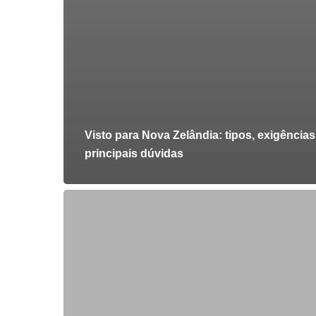
Visto para Nova Zelândia: tipos, exigências
principais dúvidas
4
melhores
cidades
da
Nova
Zelândia