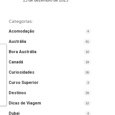
15 de dezembro de 2025
Categorias:
Acomodação
4
Austrália
61
Bora Austrália
10
Canadá
19
Curiosidades
26
Curso Superior
3
Destinos
29
Dicas de Viagem
12
Dubai
4