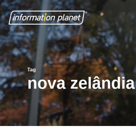
Skip
to
main
content
Tag
nova zelândia