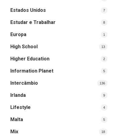
Estados Unidos
7
Estudar e Trabalhar
8
Europa
1
High School
13
Higher Education
2
Information Planet
5
Intercâmbio
136
Irlanda
9
Lifestyle
4
Malta
5
Mix
18