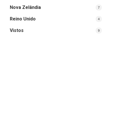
Nova Zelândia
7
Reino Unido
4
Vistos
9