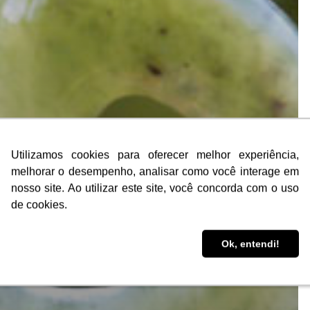
Utilizamos cookies para oferecer melhor experiência,
Utilizamos cookies para oferecer melhor experiência,
melhorar o desempenho, analisar como você interage em
melhorar o desempenho, analisar como você interage em
nosso site. Ao utilizar este site, você concorda com o uso
nosso site. Ao utilizar este site, você concorda com o uso
de cookies.
de cookies.
Ok, entendi!
Ok, entendi!