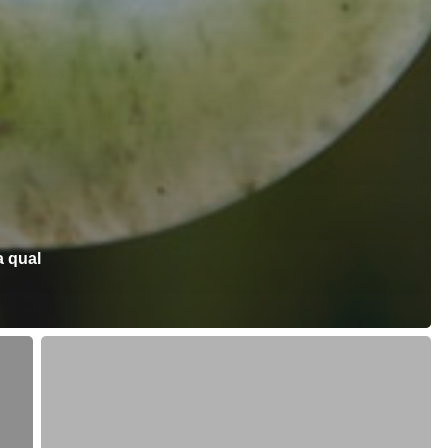
a qual
Visto
para
Nova
Zelândia: