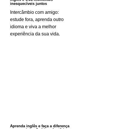
inesquecíveis
inesquecíveis juntos
juntos
Intercâmbio com amigo:
estude fora, aprenda outro
idioma e viva a melhor
experiência da sua vida.
Aprenda
inglês
e
faça
a
diferença
com
um
Aprenda inglês e faça a diferença