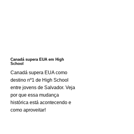
EUA
em
High
School
Canadá supera EUA em High
School
Canadá supera EUA como
destino nº1 de High School
entre jovens de Salvador. Veja
por que essa mudança
histórica está acontecendo e
como aproveitar!