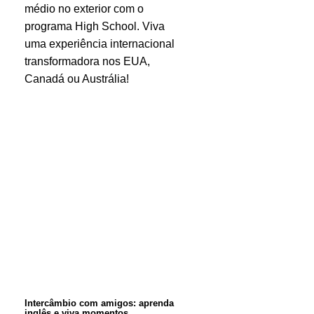
médio no exterior com o
(e
programa High School. Viva
seus
uma experiência internacional
pais)
transformadora nos EUA,
precisam
Canadá ou Austrália!
saber!
Intercâmbio
com
amigos:
aprenda
inglês
e
viva
momentos
Intercâmbio com amigos: aprenda
inglês e viva momentos