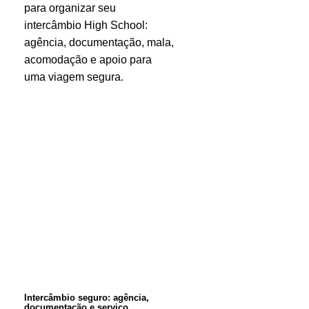
para organizar seu
mais
intercâmbio High School:
agência, documentação, mala,
acomodação e apoio para
uma viagem segura.
Intercâmbio
seguro:
agência,
documentação
e
serviço
especializado
Intercâmbio seguro: agência,
documentação e serviço