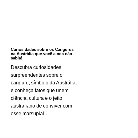
Cangurus
na
Austrália
que
você
Curiosidades sobre os Cangurus
na Austrália que você ainda não
ainda
sabia!
não
Descubra curiosidades
surpreendentes sobre o
sabia!
canguru, símbolo da Austrália,
e conheça fatos que unem
ciência, cultura e o jeito
australiano de conviver com
esse marsupial…