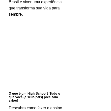
Brasil e viver uma experiência
fora
que transforma sua vida para
sempre.
O
que
é
um
High
School?
Tudo
o
O que é um High School? Tudo o
que você (e seus pais) precisam
que
saber!
você
Descubra como fazer o ensino