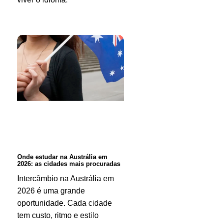
Onde
estudar
na
Austrália
em
2026:
as
cidades
Onde estudar na Austrália em
2026: as cidades mais procuradas
mais
Intercâmbio na Austrália em
procuradas
2026 é uma grande
oportunidade. Cada cidade
tem custo, ritmo e estilo