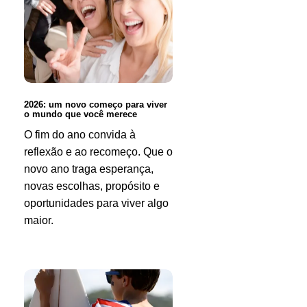
começo
para
viver
o
mundo
2026: um novo começo para viver
o mundo que você merece
que
O fim do ano convida à
você
reflexão e ao recomeço. Que o
merece
novo ano traga esperança,
novas escolhas, propósito e
oportunidades para viver algo
maior.
Ano
Novo,