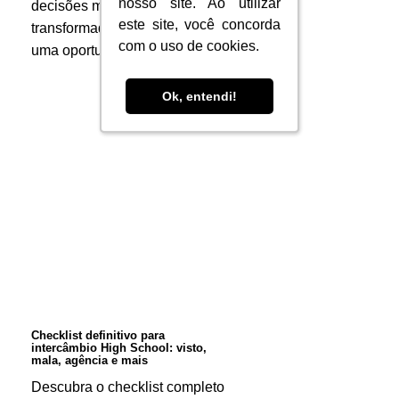
nosso site. Ao utilizar
nosso site. Ao utilizar
decisões mais
este site, você concorda
este site, você concorda
transformadoras da vida. É
com o uso de cookies.
com o uso de cookies.
uma oportunidade…
Ok, entendi!
Ok, entendi!
Checklist
definitivo
para
intercâmbio
High
School:
visto,
mala,
Checklist definitivo para
intercâmbio High School: visto,
agência
mala, agência e mais
e
Descubra o checklist completo