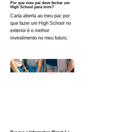
Por que meu pai deve fechar um
High School para mim?
School
Carta aberta ao meu pai: por
para
que fazer um High School no
mim?
exterior é o melhor
investimento no meu futuro.
Por
que
a
Information
Planet
é
a
melhor