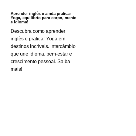
equilíbrio
para
Aprender inglês e ainda praticar
Yoga, equilíbrio para corpo, mente
corpo,
e idioma!
mente
Descubra como aprender
inglês e praticar Yoga em
e
destinos incríveis. Intercâmbio
idioma!
que une idioma, bem-estar e
crescimento pessoal. Saiba
mais!
Por
que
escolher
um
consultor