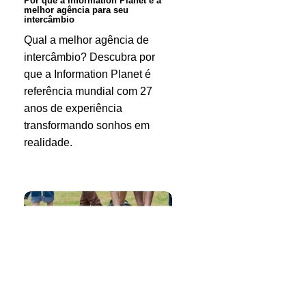
Por que a Information Planet é a
melhor agência para seu
agência
intercâmbio
para
Qual a melhor agência de
intercâmbio? Descubra por
seu
que a Information Planet é
intercâmbio
referência mundial com 27
anos de experiência
transformando sonhos em
realidade.
Irlanda
2026:
novidades
e
oportunidades