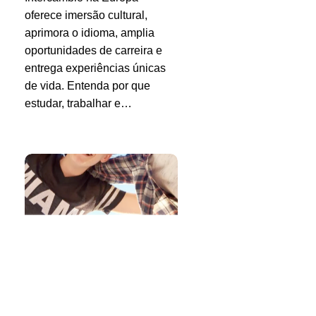
oferece imersão cultural,
aprimora o idioma, amplia
oportunidades de carreira e
entrega experiências únicas
de vida. Entenda por que
estudar, trabalhar e…
Por
que
meu
pai
deve
fechar
um