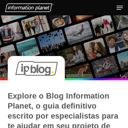
Skip
Men
to
Close
main
Menu
content
Explore o Blog Information
Planet, o guia definitivo
escrito por especialistas para
te ajudar em seu projeto de