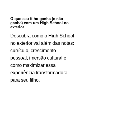
não
ganha)
O que seu filho ganha (e não
ganha) com um High School no
com
exterior
um
Descubra como o High School
no exterior vai além das notas:
High
currículo, crescimento
School
pessoal, imersão cultural e
no
como maximizar essa
exterior
experiência transformadora
para seu filho.
Mais
que
escola: