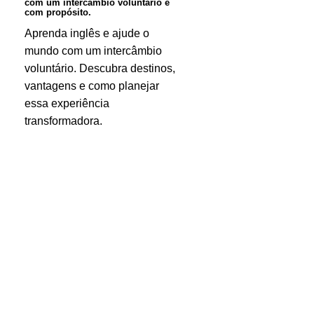
com um intercâmbio voluntário e
intercâmbio
com propósito.
voluntário
Aprenda inglês e ajude o
mundo com um intercâmbio
e
voluntário. Descubra destinos,
com
vantagens e como planejar
propósito.
essa experiência
transformadora.
Aprender
inglês
e
ainda
praticar
Yoga,