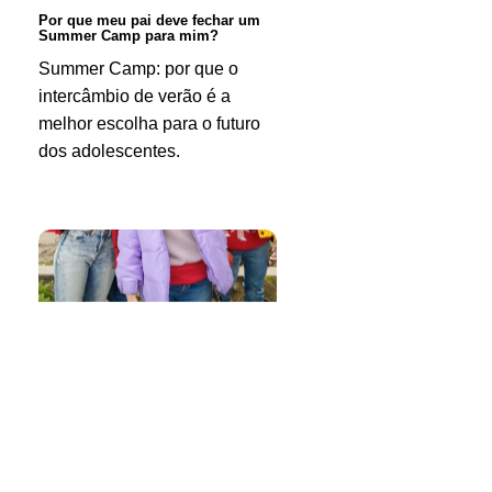
Summer
Por que meu pai deve fechar um
Summer Camp para mim?
Camp
Summer Camp: por que o
para
intercâmbio de verão é a
mim?
melhor escolha para o futuro
dos adolescentes.
Por
que
meu
pai
deve
fechar
um
High