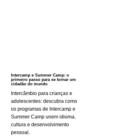
Intercamp
e
Summer
Camp:
o
primeiro
passo
para
Intercamp e Summer Camp: o
primeiro passo para se tornar um
se
cidadão do mundo
tornar
Intercâmbio para crianças e
adolescentes: descubra como
um
os programas de Intercamp e
cidadão
Summer Camp unem idioma,
do
cultura e desenvolvimento
mundo
pessoal.