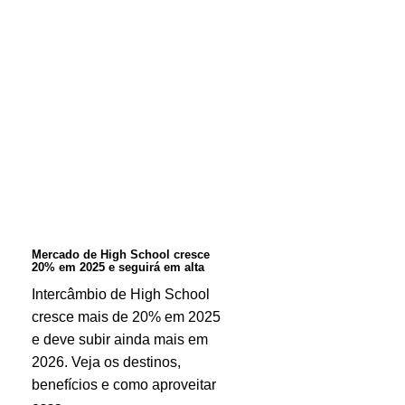
Mercado
de
High
School
cresce
20%
em
2025
Mercado de High School cresce
20% em 2025 e seguirá em alta
e
Intercâmbio de High School
seguirá
cresce mais de 20% em 2025
em
e deve subir ainda mais em
alta
2026. Veja os destinos,
benefícios e como aproveitar