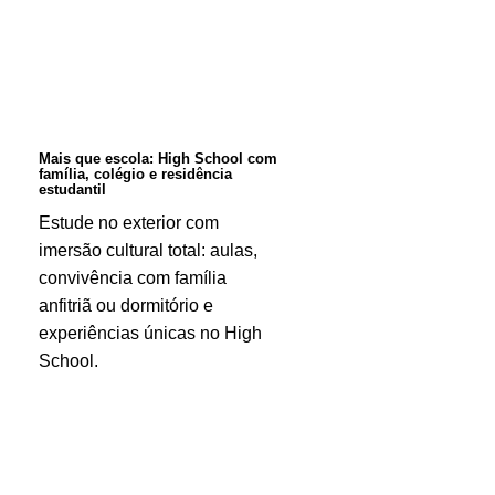
High
School
com
família,
colégio
Mais que escola: High School com
família, colégio e residência
e
estudantil
residência
Estude no exterior com
imersão cultural total: aulas,
estudantil
convivência com família
anfitriã ou dormitório e
experiências únicas no High
School.
Canadá
supera