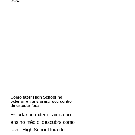
essa…
Como
fazer
High
School
no
exterior
e
transformar
Como fazer High School no
exterior e transformar seu sonho
seu
de estudar fora
sonho
Estudar no exterior ainda no
ensino médio: descubra como
de
fazer High School fora do
estudar