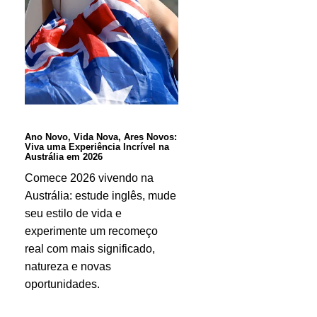
Vida
Nova,
Ares
Novos:
Viva
uma
Ano Novo, Vida Nova, Ares Novos:
Viva uma Experiência Incrível na
Experiência
Austrália em 2026
Incrível
Comece 2026 vivendo na
Austrália: estude inglês, mude
na
seu estilo de vida e
Austrália
experimente um recomeço
em
real com mais significado,
2026
natureza e novas
oportunidades.