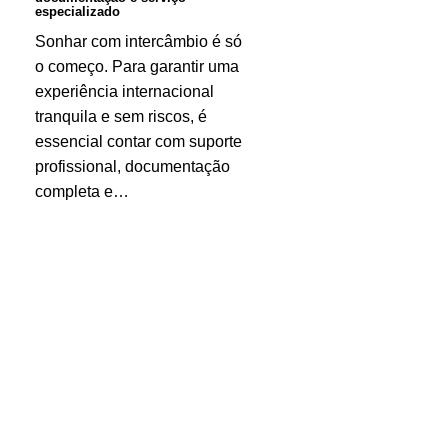
especializado
Sonhar com intercâmbio é só
o começo. Para garantir uma
experiência internacional
tranquila e sem riscos, é
essencial contar com suporte
profissional, documentação
completa e…
O
que
seu
filho
ganha
(e