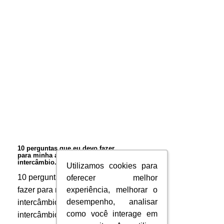
10
perguntas
que
eu
devo
fazer
para
minha
10 perguntas que eu devo fazer
para minha agência de
agência
intercâmbio.
Utilizamos cookies para
Utilizamos cookies para
de
10 perguntas que eu devo
oferecer melhor
oferecer melhor
fazer para minha agência de
experiência, melhorar o
experiência, melhorar o
intercâmbio.
desempenho, analisar
desempenho, analisar
intercâmbio. Fazer um
como você interage em
como você interage em
intercâmbio é uma das