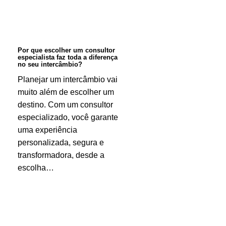
especialista
faz
toda
Por que escolher um consultor
especialista faz toda a diferença
a
no seu intercâmbio?
diferença
Planejar um intercâmbio vai
muito além de escolher um
no
destino. Com um consultor
seu
especializado, você garante
intercâmbio?
uma experiência
personalizada, segura e
transformadora, desde a
escolha…
O