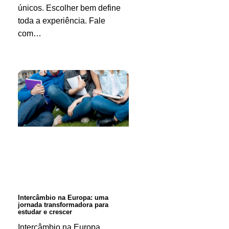
únicos. Escolher bem define
toda a experiência. Fale
com…
Intercâmbio
na
Europa:
uma
jornada
transformadora
para
estudar
Intercâmbio na Europa: uma
jornada transformadora para
e
estudar e crescer
crescer
Intercâmbio na Europa